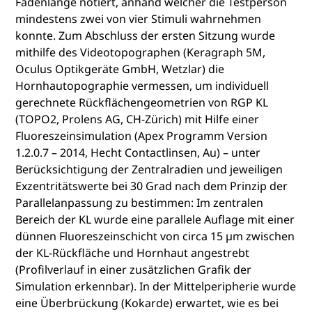
Fadenlänge notiert, anhand welcher die Testperson
mindestens zwei von vier Stimuli wahrnehmen
konnte. Zum Abschluss der ersten Sitzung wurde
mithilfe des Videotopographen (Keragraph 5M,
Oculus Optikgeräte GmbH, Wetzlar) die
Hornhautopographie vermessen, um individuell
gerechnete Rückflächengeometrien von RGP KL
(TOPO2, Prolens AG, CH-Zürich) mit Hilfe einer
Fluoreszeinsimulation (Apex Programm Version
1.2.0.7 – 2014, Hecht Contactlinsen, Au) – unter
Berücksichtigung der Zentralradien und jeweiligen
Exzentritätswerte bei 30 Grad nach dem Prinzip der
Parallelanpassung zu bestimmen: Im zentralen
Bereich der KL wurde eine parallele Auflage mit einer
dünnen Fluoreszeinschicht von circa 15 µm zwischen
der KL-Rückfläche und Hornhaut angestrebt
(Profilverlauf in einer zusätzlichen Grafik der
Simulation erkennbar). In der Mittelperipherie wurde
eine Überbrückung (Kokarde) erwartet, wie es bei