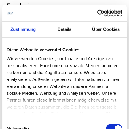
Ergebnisse
Zustimmung
Details
Über Cookies
Diese Webseite verwendet Cookies
Wir verwenden Cookies, um Inhalte und Anzeigen zu
personalisieren, Funktionen für soziale Medien anbieten
zu können und die Zugriffe auf unsere Website zu
analysieren. Außerdem geben wir Informationen zu Ihrer
Verwendung unserer Website an unsere Partner für
soziale Medien, Werbung und Analysen weiter. Unsere
Bei der ausgeglichenen geschlechtlichen Verteilung
Partner führen diese Informationen möglicherweise mit
von 17 Frauen und 17 Männern betrug das
weiteren Daten zusammen, die Sie ihnen bereitgestellt
Durchschnittsalter 23,85 +/- 5,39 Jahre. (Tabelle1 –
haben oder die sie im Rahmen Ihrer Nutzung der Dienste
Deskriptive Statistik) Eine gute Wiederholbarkeit der
gesammelt haben.
Einwilligungsauswahl
Baseline Sensibilitätsmessungen an den Lidrändern
Notwendig