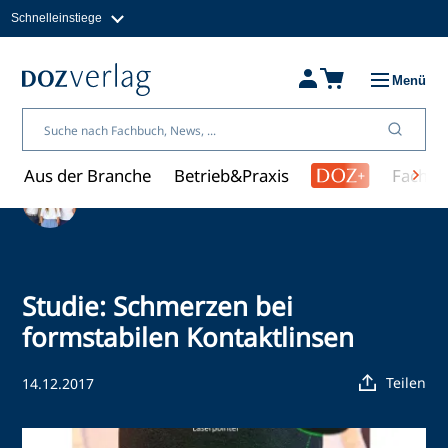
Schnelleinstiege
Direkt
zum
Magazine
Inhalt
Fachbücher & Shop
Menü
Jobs
Kleinanzeigen
Über uns
Aus der Branche
Betrieb&Praxis
Fachwi
Ein Artikel von Redaktion
Studie: Schmerzen bei
formstabilen Kontaktlinsen
Teilen
14.12.2017