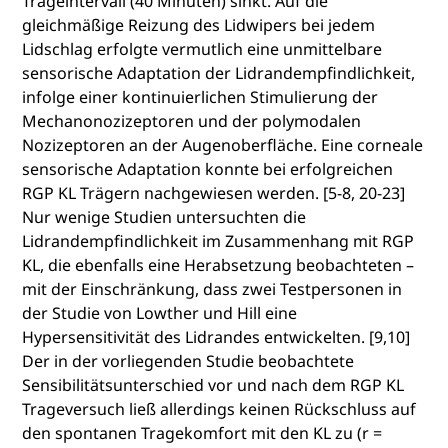
Trageintervall (40 Minuten) sinkt. Auf die
gleichmäßige Reizung des Lidwipers bei jedem
Lidschlag erfolgte vermutlich eine unmittelbare
sensorische Adaptation der Lidrandempfindlichkeit,
infolge einer kontinuierlichen Stimulierung der
Mechanonozizeptoren und der polymodalen
Nozizeptoren an der Augenoberfläche. Eine corneale
sensorische Adaptation konnte bei erfolgreichen
RGP KL Trägern nachgewiesen werden. [5-8, 20-23]
Nur wenige Studien untersuchten die
Lidrandempfindlichkeit im Zusammenhang mit RGP
KL, die ebenfalls eine Herabsetzung beobachteten –
mit der Einschränkung, dass zwei Testpersonen in
der Studie von Lowther und Hill eine
Hypersensitivität des Lidrandes entwickelten. [9,10]
Der in der vorliegenden Studie beobachtete
Sensibilitätsunterschied vor und nach dem RGP KL
Trageversuch ließ allerdings keinen Rückschluss auf
den spontanen Tragekomfort mit den KL zu (r =