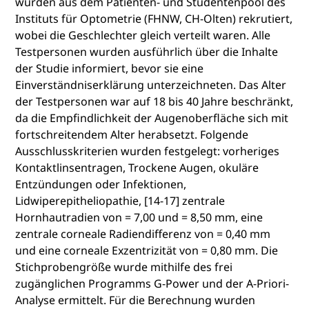
wurden aus dem Patienten- und Studentenpool des
Instituts für Optometrie (FHNW, CH-Olten) rekrutiert,
wobei die Geschlechter gleich verteilt waren. Alle
Testpersonen wurden ausführlich über die Inhalte
der Studie informiert, bevor sie eine
Einverständniserklärung unterzeichneten. Das Alter
der Testpersonen war auf 18 bis 40 Jahre beschränkt,
da die Empfindlichkeit der Augenoberfläche sich mit
fortschreitendem Alter herabsetzt. Folgende
Ausschlusskriterien wurden festgelegt: vorheriges
Kontaktlinsentragen, Trockene Augen, okuläre
Entzündungen oder Infektionen,
Lidwiperepitheliopathie, [14-17] zentrale
Hornhautradien von = 7,00 und = 8,50 mm, eine
zentrale corneale Radiendifferenz von = 0,40 mm
und eine corneale Exzentrizität von = 0,80 mm. Die
Stichprobengröße wurde mithilfe des frei
zugänglichen Programms G-Power und der A-Priori-
Analyse ermittelt. Für die Berechnung wurden