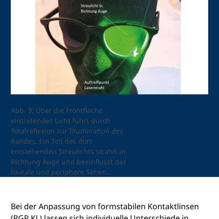
Abb. 3: Über die Frontfläche
eintretendes Licht führt durch
Totalreflexion zur Illumination des
Randes. Ein Teil des dort
entstehenden Streulichts strahlt in
Richtung Auge und beeinflusst das
foveale und periphere Sehen.
Bei der Anpassung von formstabilen Kontaktlinsen
(RGP KL) lassen sich individuelle Unterschiede in