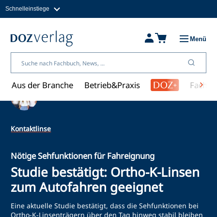
Schnelleinstiege
Direkt
zum
Magazine
Inhalt
Fachbücher & Shop
Menü
Jobs
Kleinanzeigen
Über uns
Aus der Branche
Betrieb&Praxis
Fachwi
Ein Artikel von Redaktion
Kontaktlinse
Nötige Sehfunktionen für Fahreignung
Studie bestätigt: Ortho-K-Linsen
zum Autofahren geeignet
Eine aktuelle Studie bestätigt, dass die Sehfunktionen bei
Ortho-K-Linsenträgern über den Tag hinweg stabil bleiben