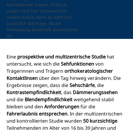
Kontaktlinsen tragen. Ortho-K-
Linsen sind hier nochmal eine
andere Sache, denn es stellt sich
zusätzlich die Frage, ob die
Sehleistung dauerhaft ausreichend
ist.
Eine
prospektive und multizentrische Studie
hat
untersucht, wie sich die
Sehfunktionen
von
Trägerinnen und Trägern
orthokeratologischer
Kontaktlinsen
über den Tag hinweg verändern. Die
Ergebnisse zeigen, dass die
Sehschärfe
, die
Kontrastempfindlichkeit
, das
Dämmerungssehen
und die
Blendempfindlichkeit
weitgehend stabil
bleiben und den
Anforderungen
für die
Fahrerlaubnis entsprechen
. In der multizentrischen
und kontrollierten Studie wurden
50 kurzsichtige
Teilnehmenden im Alter von 16 bis 39 Jahren und