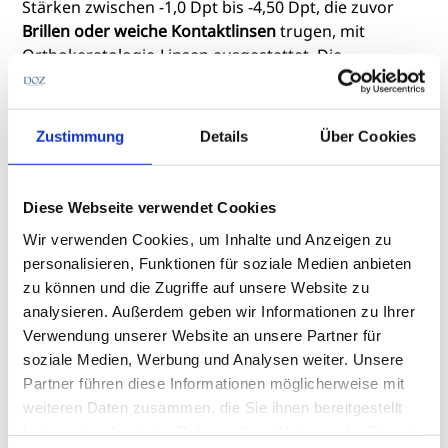
Stärken zwischen -1,0 Dpt bis -4,50 Dpt, die zuvor
Brillen oder weiche Kontaktlinsen
trugen, mit
Orthokeratologie-Linsen ausgestattet. Die
Sehleistung
wurde vor und nach der Anpassung der
Linsen zu
drei Tageszeiten
– morgens, nachmittags
und abends – mit einem standardisierten
Zustimmung
Details
Über Cookies
binokularen Sehtestgerät (Oculus Binoptometer 4P)
überprüft. Dabei wurde unter anderem die
Sehschärfe gemäß
ISO 8596
getestet und mit den
Diese Webseite verwendet Cookies
Anforderungen für Auto- und Motorradfahrer in
Wir verwenden Cookies, um Inhalte und Anzeigen zu
verschiedenen Ländern verglichen.
personalisieren, Funktionen für soziale Medien anbieten
zu können und die Zugriffe auf unsere Website zu
analysieren. Außerdem geben wir Informationen zu Ihrer
Verwendung unserer Website an unsere Partner für
soziale Medien, Werbung und Analysen weiter. Unsere
Ganztägig stabile Sehleistung
Partner führen diese Informationen möglicherweise mit
weiteren Daten zusammen, die Sie ihnen bereitgestellt
Die
Ergebnisse
zeigen, dass sich die
binokulare
haben oder die sie im Rahmen Ihrer Nutzung der Dienste
Sehschärfe
mit Ortho-K-Linsen morgens und