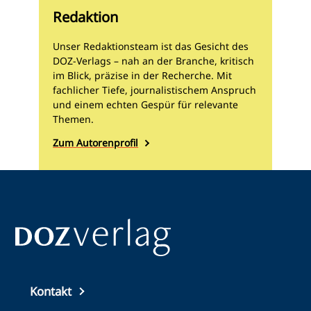
Redaktion
Unser Redaktionsteam ist das Gesicht des
DOZ-Verlags – nah an der Branche, kritisch
im Blick, präzise in der Recherche. Mit
fachlicher Tiefe, journalistischem Anspruch
und einem echten Gespür für relevante
Themen.
Zum Autorenprofil
Top
Kontakt