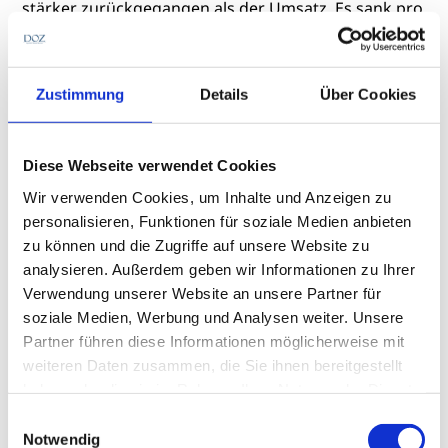
stärker zurückgegangen als der Umsatz. Es sank pro
forma um 4,8 Prozent auf knapp 2,6 Milliarden Euro.
Ohne Währungseffekte hätte EssilorLuxottica ein
Plus von 1,2 Prozent erreicht. Das bereinigte
Zustimmung
Details
Über Cookies
Nettoergebnis nahm um 1,7 Prozent auf knapp 1,9
Milliarden Euro ab.
Diese Webseite verwendet Cookies
Für das neue Geschäftsjahr rechnet man in
Wir verwenden Cookies, um Inhalte und Anzeigen zu
Frankreich wieder mit einem Wachstum. So soll der
personalisieren, Funktionen für soziale Medien anbieten
Umsatz währungsbereinigt um 3,5 bis 5 Prozent
zu können und die Zugriffe auf unsere Website zu
steigen. Des Weiteren soll die Fusion der Konzerne in
analysieren. Außerdem geben wir Informationen zu Ihrer
den kommenden fünf Jahren Einsparungen
Verwendung unserer Website an unsere Partner für
ermöglichen: So erwartet EssilorLuxottica
soziale Medien, Werbung und Analysen weiter. Unsere
Kostensynergien von 420 bis 600 Millionen Euro
Partner führen diese Informationen möglicherweise mit
jährlich. Auch beim operativen und beim
weiteren Daten zusammen, die Sie ihnen bereitgestellt
Nettoergebnis geht der Konzern von einem Anstieg
haben oder die sie im Rahmen Ihrer Nutzung der Dienste
aus.
gesammelt haben.
Einwilligungsauswahl
Notwendig