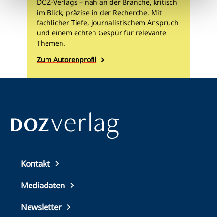
DOZ-Verlags – nah an der Branche, kritisch
im Blick, präzise in der Recherche. Mit
fachlicher Tiefe, journalistischem Anspruch
und einem echten Gespür für relevante
Themen.
Zum Autorenprofil
Top
Kontakt
footer
Mediadaten
Newsletter