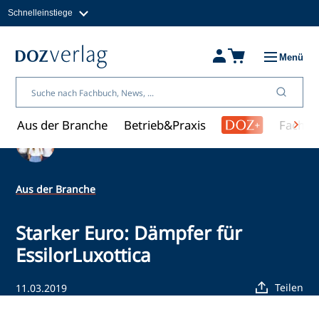
Schnelleinstiege
Direkt
zum
Magazine
Inhalt
Fachbücher & Shop
Menü
Jobs
Kleinanzeigen
Über uns
Aus der Branche
Betrieb&Praxis
Fachwi
Ein Artikel von Redaktion
Aus der Branche
Starker Euro: Dämpfer für
EssilorLuxottica
Teilen
11.03.2019