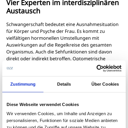
Vier Experten im interdisziplinären
Austausch
Schwangerschaft bedeutet eine Ausnahmesituation
für Körper und Psyche der Frau. Es kommt zu
vielfältigen hormonellen Umstellungen mit
Auswirkungen auf die Regelkreise des gesamten
Organismus. Auch die Sehfunktionen sind davon
direkt oder indirekt betroffen. Optometrische
Messwerte können sich vorübergehend oder
dauerhaft verändern. Auswirkungen auf die
Brillenglasbestimmung und Kontaktlinsenanpassung
Zustimmung
Details
Über Cookies
sind zu bedenken und in die Beratung
einzubeziehen.
Diese Webseite verwendet Cookies
Auch die Sehentwicklung der Neugeborenen spielt
Wir verwenden Cookies, um Inhalte und Anzeigen zu
im Beratungsgespräch mit den Müttern eine
personalisieren, Funktionen für soziale Medien anbieten
wichtige Rolle. Für ein kompetentes
zu können und die Zugriffe auf unsere Website zu