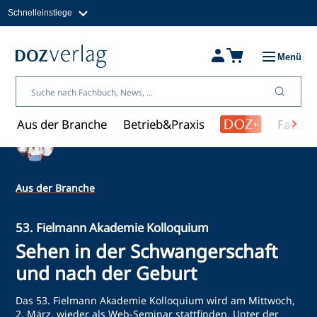
Schnelleinstiege
Direkt
zum
Magazine
Inhalt
Fachbücher & Shop
Menü
Jobs
Kleinanzeigen
Über uns
Aus der Branche
Betrieb&Praxis
Fachwi
Ein Artikel von Redaktion
Aus der Branche
53. Fielmann Akademie Kolloquium
Sehen in der Schwangerschaft
und nach der Geburt
Das 53. Fielmann Akademie Kolloquium wird am Mittwoch,
2. März, wieder als Web-Seminar stattfinden. Unter der