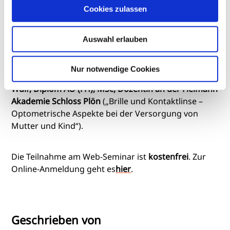
anders – Veränderungen im Körper während der
Cookies zulassen
Schwangerschaft“),
Prof. Dr. med. Rafael Grajewski,
Oberarzt am Zentrum für Augenheilkunde, Uniklinik
Köln
(„Wechselwirkungen beachten – Sehen in der
Auswahl erlauben
Schwangerschaft“),
Dr. med. Santa Heede,
Zentrumsehstärke Hamburg
(„Entscheidende
Nur notwendige Cookies
Monate – Sehen bei Neugeborenen“) sowie
Sylvia
Wulf, Diplom AO (FH), MSc, Dozentin an der Fielmann
Akademie Schloss Plön
(„Brille und Kontaktlinse –
Optometrische Aspekte bei der Versorgung von
Mutter und Kind“).
Die Teilnahme am Web-Seminar ist
kostenfrei
. Zur
Online-Anmeldung geht es
hier
.
Geschrieben von