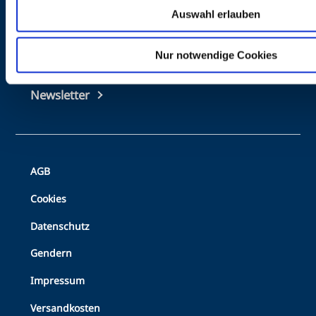
Auswahl erlauben
Top
Kontakt
footer
Nur notwendige Cookies
Mediadaten
Newsletter
Bottom
AGB
Footer
Cookies
Datenschutz
Gendern
Impressum
Versandkosten