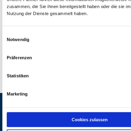
zusammen, die Sie ihnen bereitgestellt haben oder die sie i
Nutzung der Dienste gesammelt haben.
Redaktion
Einwilligungsauswahl
Notwendig
Unser Redaktionsteam ist das Gesicht des
DOZ-Verlags – nah an der Branche, kritisch
im Blick, präzise in der Recherche. Mit
Präferenzen
fachlicher Tiefe, journalistischem Anspruch
und einem echten Gespür für relevante
Themen.
Statistiken
Zum Autorenprofil
Marketing
Cookies zulassen