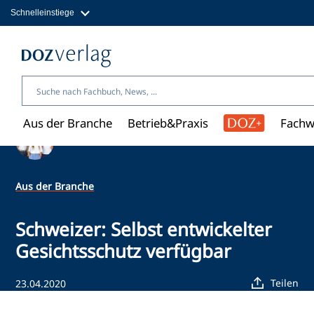
Schnelleinstiege
Direkt
zum
Magazine
Inhalt
Fachbücher & Shop
Jobs
Kleinanzeigen
Über uns
Aus der Branche
Betrieb&Praxis
Fachw
Ein Artikel von Redaktion
Aus der Branche
Schweizer: Selbst entwickelter
Gesichtsschutz verfügbar
Teilen
23.04.2020