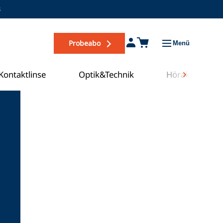
s
Probeabo
Menü
Kontaktlinse
Optik&Technik
Hörakustik
Zum COE Campus