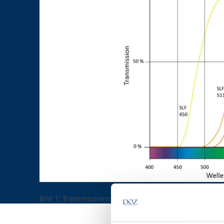
Bild 1: Transmissionskurve der „HydroColor Filter“