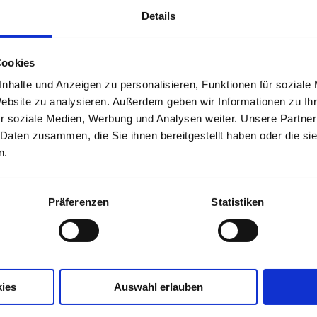
Details
ichtige Zeitpunkt, über ihr christbaum-gebundenes
nn der festliche Anlass zur Kundenpflege und zur -
Cookies
infach, sich jedes Jahr zu Weihnachten was „Originell
nhalte und Anzeigen zu personalisieren, Funktionen für soziale
Website zu analysieren. Außerdem geben wir Informationen zu I
r soziale Medien, Werbung und Analysen weiter. Unsere Partner
ein schon beim Gedanken daran bricht bei den Sekretari
 Daten zusammen, die Sie ihnen bereitgestellt haben oder die s
s: Was? Schon wieder belanglose Sprüche auf Papier
n.
die zu Papier gewordenen Weihnachts-Floskeln. So zu
t seine Kunden zu Weihnachten per Video. Dabei nimm
Präferenzen
Statistiken
e. Eine lustige Truppe, der man stundenlang zuschau
es/styles/video_embed_wysiwyg_preview/public/video
ies
Auswahl erlauben
outube.com/watch?
0ielwQTPKc4MIKmXENCPHHPJ6vpi","settings":