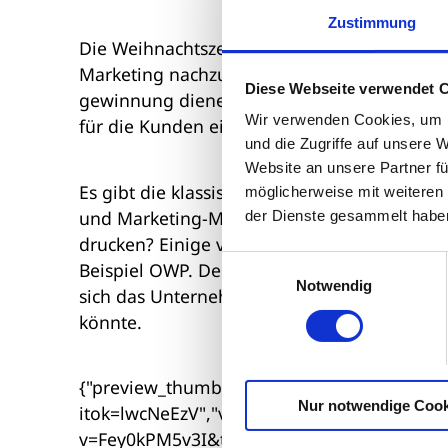
Zustimmung
Die Weihnachtszeit – für Unternehmer der r
Marketing nachzudenken. Gut vorbereitet ka
Diese Webseite verwendet 
gewinnung dienen. Es ist aber gar nicht so e
Wir verwenden Cookies, um I
für die Kunden einfallen zu lassen.
und die Zugriffe auf unsere 
Website an unsere Partner fü
Es gibt die klassische Weihnachtskarte. All
möglicherweise mit weiteren
und Marketing-Mitarbeitern der Schweiß au
der Dienste gesammelt habe
drucken? Einige verzichten inzwischen auf 
Einwilligungsauswahl
Beispiel OWP. Der Fassungshersteller grüß
Notwendig
sich das Unternehmen selbst auf die Schipp
könnte.
{"preview_thumbnail":"/sites/default/fil
Nur notwendige Cook
itok=lwcNeEzV","video_url":"https://www.y
v=Fey0kPM5v3I&t=18s&index=1&list=PL2LPz