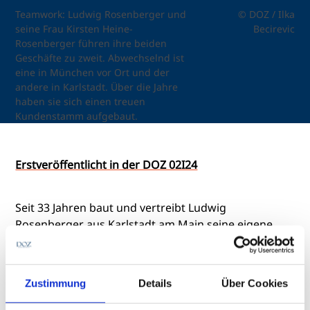
Teamwork: Ludwig Rosenberger und
© DOZ / Ilka
seine Frau Kirsten Heine-
Becirevic
Rosenberger führen ihre beiden
Geschäfte zu zweit. Abwechselnd ist
eine in München vor Ort und der
andere in Karlstadt. Über die Jahre
haben sie sich einen treuen
Kundenstamm aufgebaut.
Erstveröffentlicht in der DOZ 02I24
Seit 33 Jahren baut und vertreibt Ludwig
Rosenberger aus Karlstadt am Main seine eigene
Brillenmarke Rosenberger Eyewear. Zusätzlich bietet
er Brillenbauseminare als Einzelunterricht an.
Gemeinsam mit seiner Frau, die ebenfalls
Zustimmung
Details
Über Cookies
Augenoptikerin ist, vertreibt der 59-Jährige seine
selbst gebauten Brillen an zwei Standorten: In