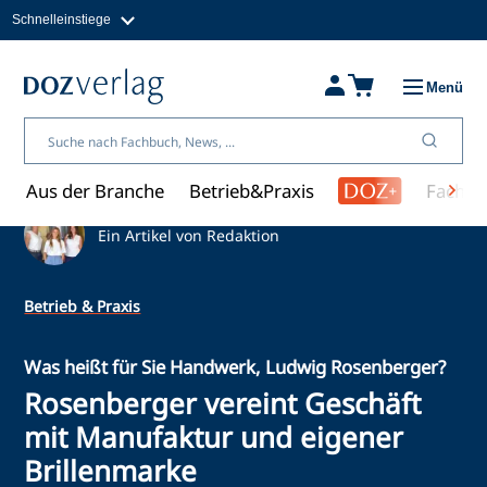
Schnelleinstiege
Direkt
zum
Magazine
Inhalt
Fachbücher & Shop
Menü
Jobs
Kleinanzeigen
Über uns
Aus der Branche
Betrieb&Praxis
Fachwi
Ein Artikel von Redaktion
Betrieb & Praxis
Was heißt für Sie Handwerk, Ludwig Rosenberger?
Rosenberger vereint Geschäft
mit Manufaktur und eigener
Brillenmarke