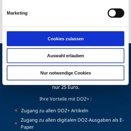
Jungfrau zum Kind zu seinem Beruf kam, blieb er
dabei. „Laut Berufsberater sollte ich Tankwart oder
Marketing
Handelsfachpacker werden. Da bin ich froh, dass ich
bei der Brille gelandet bin.“
Cookies zulassen
Auswahl erlauben
Jetzt Digital-Abo testen und weiterlesen!
Nur notwendige Cookies
Nutzen Sie das Probeabo digital drei Monate lang für
nur 25 Euro.
Ihre Vorteile mit DOZ+ :
Zugang zu allen DOZ+ Artikeln
Zugang zu allen digitalen DOZ-Ausgaben als E-
Paper