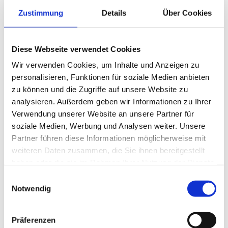
Sportbrillen sowie der Fassungshersteller Funk mit
eigenen Ständen zur Verfügung.
Zustimmung
Details
Über Cookies
Zudem präsentierte R+H an einem eigenen Stand
den
Relaunch ihrer Kundenplattform
, die nun
mehrere Insellösungen vereint. Sie folgt keinem
Diese Webseite verwendet Cookies
bestimmten Schema, sondern soll den Augenoptiker
Wir verwenden Cookies, um Inhalte und Anzeigen zu
dabei unterstützen, dem Endkunden alles
personalisieren, Funktionen für soziale Medien anbieten
Technische verständlich zu erklären. „Das Digitale
zu können und die Zugriffe auf unsere Website zu
soll das Haptische hybrid ergänzen“, sagte Marcus
analysieren. Außerdem geben wir Informationen zu Ihrer
Rummler, R+H-Projektleiter.
Verwendung unserer Website an unsere Partner für
soziale Medien, Werbung und Analysen weiter. Unsere
Des Weiteren erwartete die Besucher im ersten
Partner führen diese Informationen möglicherweise mit
Stock des Gebäudes ein
eigens gedrehter Film
, der
weiteren Daten zusammen, die Sie ihnen bereitgestellt
durch die Produktionsstätte in Bamberg führte.
haben oder die sie im Rahmen Ihrer Nutzung der Dienste
Ursprünglich waren Besuche vor Ort geplant, doch
gesammelt haben.
Einwilligungsauswahl
das Gewerbeamt stellte sich quer. Kurzentschlossen
Notwendig
griff ein Mitarbeiter zur Kamera und lief damit die
gesamte Produktionskette ab. Das Ergebnis kann
sich sehen lassen: Besucher bekommen Einblicke in
Präferenzen