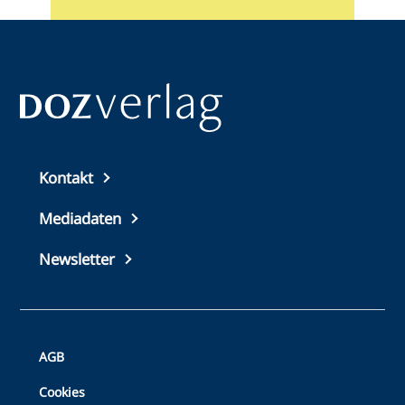
Top
Kontakt
footer
Mediadaten
Newsletter
Bottom
AGB
Footer
Cookies