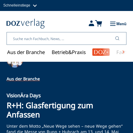
Schnelleinstiege
Direkt
zum
Magazine
Inhalt
Fachbücher & Shop
Menü
Jobs
Kleinanzeigen
Über uns
Aus der Branche
Betrieb&Praxis
Fachwi
Ein Artikel von Redaktion
Aus der Branche
VisionÄra Days
R+H: Glasfertigung zum
Anfassen
Unter dem Motto „Neue Wege sehen – neue Wege gehen“
fand die Messe von Rupp + Hubrach am 13. und 14. Mai