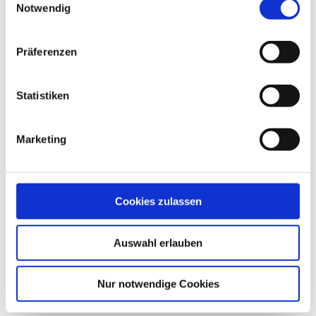
Notwendig
Präferenzen
Lisa Meinl
Statistiken
Augenoptikermeisterin
Als Augenoptikermeisterin kennt Lisa Meinl
Marketing
die Branche und bringt dieses Know-how
beim DOZ-Verlag ein: ob bei der Suche
nach Fachautoren und Fachthemen, neuen
Ideen für Fachbücher und den COE
Cookies zulassen
Campus.
Zum Autorenprofil
Auswahl erlauben
Nur notwendige Cookies
Weitere Artikel