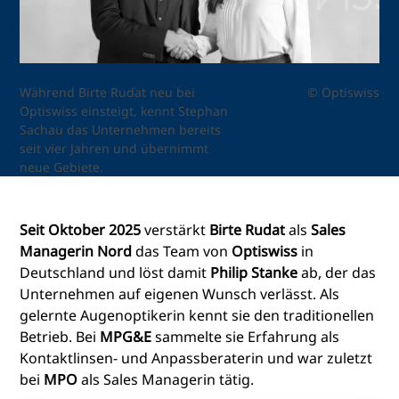
Während Birte Rudat neu bei
© Optiswiss
Optiswiss einsteigt, kennt Stephan
Sachau das Unternehmen bereits
seit vier Jahren und übernimmt
neue Gebiete.
Seit Oktober 2025
verstärkt
Birte Rudat
als
Sales
Managerin Nord
das Team von
Optiswiss
in
Deutschland und löst damit
Philip Stanke
ab, der das
Unternehmen auf eigenen Wunsch verlässt. Als
gelernte Augenoptikerin kennt sie den traditionellen
Betrieb. Bei
MPG&E
sammelte sie Erfahrung als
Kontaktlinsen- und Anpassberaterin und war zuletzt
bei
MPO
als Sales Managerin tätig.