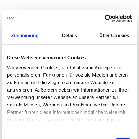
Eine weitere Veränderung in den Reihen von
Optiswiss betrifft
Stephan Sachau
: Er betreut
seit
Oktober
zusätzlich zu seinem bisherigen
Gebiet Ost
nun auch das gesamte
Vertriebsteam im Norden
Zustimmung
Details
Über Cookies
Deutschlands sowie in
Dänemark.
Diese Webseite verwendet Cookies
Geschrieben von
Wir verwenden Cookies, um Inhalte und Anzeigen zu
personalisieren, Funktionen für soziale Medien anbieten
zu können und die Zugriffe auf unsere Website zu
analysieren. Außerdem geben wir Informationen zu Ihrer
Verwendung unserer Website an unsere Partner für
soziale Medien, Werbung und Analysen weiter. Unsere
Partner führen diese Informationen möglicherweise mit
weiteren Daten zusammen, die Sie ihnen bereitgestellt
haben oder die sie im Rahmen Ihrer Nutzung der Dienste
gesammelt haben.
Einwilligungsauswahl