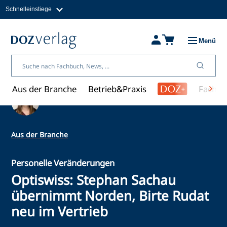
Schnelleinstiege
Direkt
zum
Magazine
Inhalt
Fachbücher & Shop
Menü
Jobs
Kleinanzeigen
Über uns
Aus der Branche
Betrieb&Praxis
Fachwi
Ein Artikel von Lisa Meinl
Aus der Branche
Personelle Veränderungen
Optiswiss: Stephan Sachau
übernimmt Norden, Birte Rudat
neu im Vertrieb