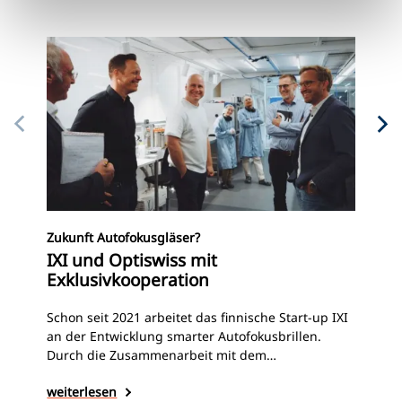
Pe
Zukunft Autofokusgläser?
Da
IXI und Optiswiss mit
be
Exklusivkooperation
Neu
Schon seit 2021 arbeitet das finnische Start-up IXI
wir
an der Entwicklung smarter Autofokusbrillen.
Man
Durch die Zusammenarbeit mit dem
Bri
schweizerischen Brillenhersteller Optiswiss, die
wei
weiterlesen
auf der diesjährigen Silmo bekanntgegeben