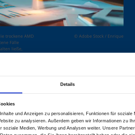
die trockene AMD
© Adobe Stock / Enrique
tene Fälle
lten ließe,
ch eine
lten. Eine
en!
Details
Cookies
nhalte und Anzeigen zu personalisieren, Funktionen für soziale
en Wurf landet, darf sich über Milliardengewinne fre
Website zu analysieren. Außerdem geben wir Informationen zu I
 Jahre war die Biontech SE mit ihrem Corona-Impfsto
r soziale Medien, Werbung und Analysen weiter. Unsere Partner
 in der Arzneimittelforschung gab es im Jahr 2007 mi