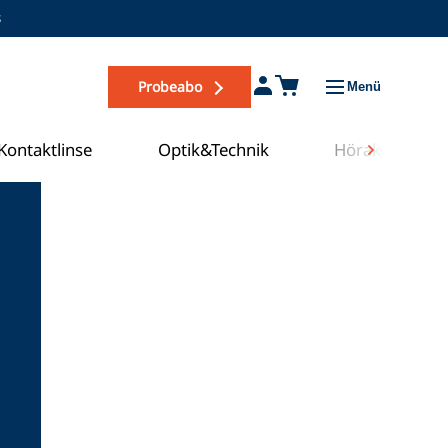
s
Probeabo
Menü
Kontaktlinse
Optik&Technik
Hörakustik
Zum COE Campus