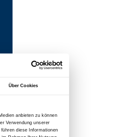
Über Cookies
 Medien anbieten zu können
uen.
hrer Verwendung unserer
ff
 führen diese Informationen
t der