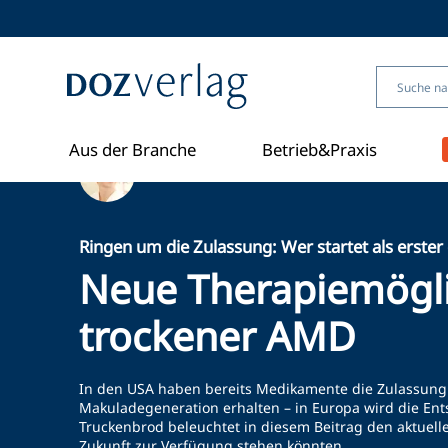
Direkt
zum
Inhalt
Aus der Branche
Betrieb&Praxis
Ein Artikel von Carolin Truckenbrod
Ringen um die Zulassung: Wer startet als erster
Neue Therapiemögli
trockener AMD
In den USA haben bereits Medikamente die Zulassung 
Makuladegeneration erhalten – in Europa wird die Ents
Truckenbrod beleuchtet in diesem Beitrag den aktuell
Zukunft zur Verfügung stehen könnten.