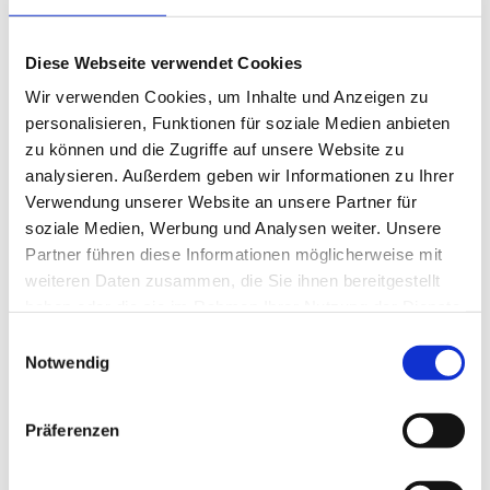
Am 26. Juni 2025 hat der Bundestag das
Investitionssofortprogramm, den sogenannten
Diese Webseite verwendet Cookies
Investitionsbooster (BGBl. 2025 I Nr. 161 vom 18. Juli
Wir verwenden Cookies, um Inhalte und Anzeigen zu
2025), verabschiedet. Ziel ist es, Unternehmen durch
personalisieren, Funktionen für soziale Medien anbieten
bessere Abschreibungsregeln und steuerliche
zu können und die Zugriffe auf unsere Website zu
Entlastungen mehr finanziellen Spielraum zu geben.
analysieren. Außerdem geben wir Informationen zu Ihrer
Für Augenoptikbetriebe bedeutet das: Investitionen
Verwendung unserer Website an unsere Partner für
können steuerlich früher geltend gemacht werden –
soziale Medien, Werbung und Analysen weiter. Unsere
mit direkter Wirkung auf die Liquidität.
Partner führen diese Informationen möglicherweise mit
weiteren Daten zusammen, die Sie ihnen bereitgestellt
Viele Betriebsinhaberinnen und Betriebsinhaber
haben oder die sie im Rahmen Ihrer Nutzung der Dienste
fragen sich nun: Was bedeutet das konkret für
gesammelt haben.
Einwilligungsauswahl
meinen Betrieb? Warum gibt es die Absetzung für
Notwendig
Abnutzung (AfA) überhaupt? Und reicht es nicht,
wenn der Steuerberater das regelt? Die Antwort ist
Präferenzen
einfach: Sie brauchen kein Steuerstudium. Ein
grundlegendes Verständnis genügt, um zu