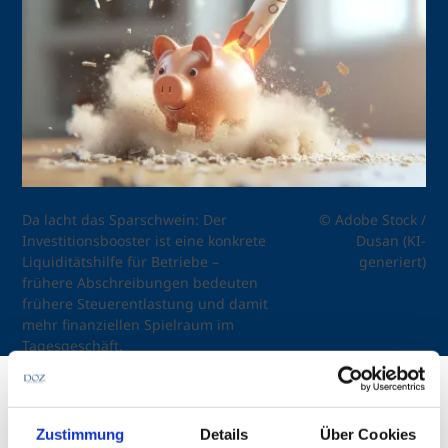
Da lacht das Sparschwein: Der
© Adobe Stock /
Investitionsbooster ist eine konkrete
Dusan (KI-
Liquiditätshilfe für Betriebe –
generiert)
frühere Abschreibungen bedeuten
frühere Steuerentlastung und damit
mehr finanziellen Spielraum im
Tagesgeschäft.
Erstveröffentlichung in der DOZ 01/ 2026
Zustimmung
Details
Über Cookies