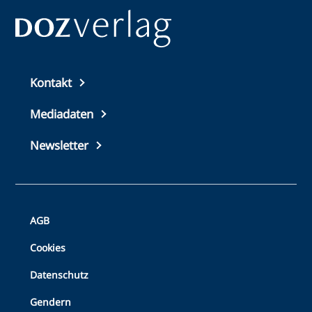
Top
Kontakt
footer
Mediadaten
Newsletter
Bottom
AGB
Footer
Cookies
Datenschutz
Gendern