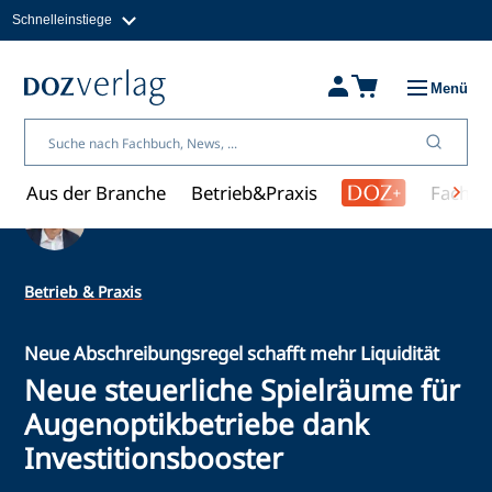
Schnelleinstiege
Direkt
zum
Magazine
Inhalt
Fachbücher & Shop
Menü
Jobs
Kleinanzeigen
Über uns
Aus der Branche
Betrieb&Praxis
Fachwi
Ein Artikel von Thorsten Boss
Betrieb & Praxis
Neue Abschreibungsregel schafft mehr Liquidität
Neue steuerliche Spielräume für
Augenoptikbetriebe dank
Investitionsbooster