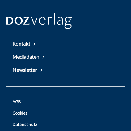
Top
Kontakt
footer
Mediadaten
Newsletter
Bottom
AGB
Footer
Cookies
Datenschutz