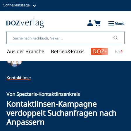
Schnelleinstiege
Direkt
zum
Magazine
Inhalt
Fachbücher & Shop
Menü
Jobs
Kleinanzeigen
Über uns
Aus der Branche
Betrieb&Praxis
Fachwi
Ein Artikel von Redaktion
Kontaktlinse
Von Spectaris-Kontaktlinsenkreis
Kontaktlinsen-Kampagne
verdoppelt Suchanfragen nach
Anpassern