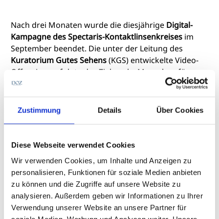
Nach drei Monaten wurde die diesjährige
Digital-
Kampagne des Spectaris-Kontaktlinsenkreises
im
September beendet. Die unter der Leitung des
Kuratorium Gutes Sehens
(KGS) entwickelte Video-
Offensive verfolgte das Ziel, mehr Menschen für
Kontaktlinsen zu begeistern und zur Anpasser-Suche
zu leiten. So verzeichnete das Hauptportal
Kontaktlinseninfo.de
rund 145.000 Aufrufe von
Zustimmung
Details
Über Cookies
potenzieller Kundschaft, welche die Anpasser-Suche
mit 28.900 Suchvorgängen knapp zwei Mal mehr
genutzt haben. Augenoptikerinnen und
Diese Webseite verwendet Cookies
Augenoptiker können sich weiterhin
Wir verwenden Cookies, um Inhalte und Anzeigen zu
hier kostenlos registrieren
und die Kampagnen-
personalisieren, Funktionen für soziale Medien anbieten
Videos sowie Facebook-Posts in ihren sozialen
zu können und die Zugriffe auf unsere Website zu
Netzwerken teilen.
analysieren. Außerdem geben wir Informationen zu Ihrer
Verwendung unserer Website an unsere Partner für
soziale Medien, Werbung und Analysen weiter. Unsere