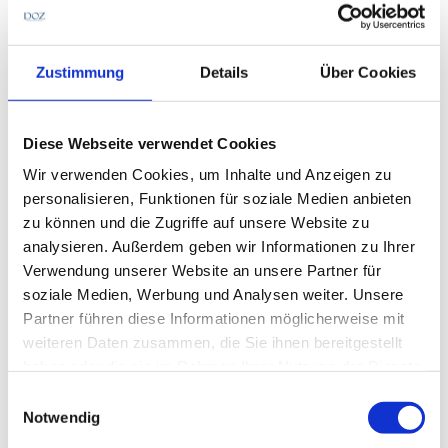
Weitere Vorteile sind die ständige Abrufbarkeit über
QR-Code sowie die Möglichkeit, die Sprache
Zustimmung
Details
Über Cookies
einzustellen. Andernfalls würden
Gebrauchsanweisungen in Papierform in allen EU-
Sprachen Pflicht.
Augenoptikerinnen und
Diese Webseite verwendet Cookies
Augenoptiker sollen als Beruf „Sonstige“ angeben
.
Die Beantwortung der Fragen 2 bis 11 bezieht sich
Wir verwenden Cookies, um Inhalte und Anzeigen zu
auf die Nutzung von Papier-Gebrauchsanweisungen
personalisieren, Funktionen für soziale Medien anbieten
für Geräte, z. B. Non-Contact-Tonometer. Frage 12
zu können und die Zugriffe auf unsere Website zu
betrifft die Gebrauchsanweisungen für
analysieren. Außerdem geben wir Informationen zu Ihrer
Kontaktlinsen. Die Teilnahme an der Umfrage der
Verwendung unserer Website an unsere Partner für
EU-Kommission dauere nur fünf Minuten.
soziale Medien, Werbung und Analysen weiter. Unsere
Partner führen diese Informationen möglicherweise mit
weiteren Daten zusammen, die Sie ihnen bereitgestellt
Zur Umfrage gelangen Sie hier.
haben oder die sie im Rahmen Ihrer Nutzung der Dienste
gesammelt haben.
Einwilligungsauswahl
Notwendig
Geschrieben von