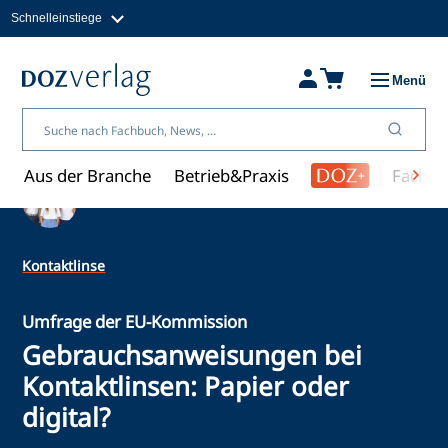
Schnelleinstiege
Direkt
zum
Magazine
Inhalt
Fachbücher & Shop
Menü
Jobs
Kleinanzeigen
Über uns
Aus der Branche
Betrieb&Praxis
Fachwi
Ein Artikel von Redaktion
Kontaktlinse
Umfrage der EU-Kommission
Gebrauchsanweisungen bei
Kontaktlinsen: Papier oder
digital?