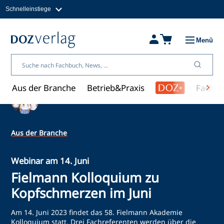
Schnelleinstiege
Direkt
zum
Magazine
Inhalt
Fachbücher & Shop
Menü
Jobs
Kleinanzeigen
Über uns
Aus der Branche
Betrieb&Praxis
Fachwi
Ein Artikel von Redaktion
Aus der Branche
Webinar am 14. Juni
Fielmann Kolloquium zu
Kopfschmerzen im Juni
Am 14. Juni 2023 findet das 58. Fielmann Akademie
Kolloquium statt. Drei Fachreferenten werden über die