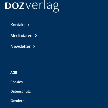
Top
Kontakt
footer
Mediadaten
Newsletter
Bottom
AGB
Footer
Cookies
Datenschutz
Gendern