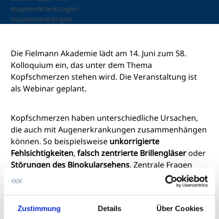
Augenerkrankungen
zusammenhängen.
Die Fielmann Akademie lädt am 14. Juni zum 58.
Kolloquium ein, das unter dem Thema
Kopfschmerzen stehen wird. Die Veranstaltung ist
als Webinar geplant.
Kopfschmerzen haben unterschiedliche Ursachen,
die auch mit Augenerkrankungen zusammenhängen
können. So beispielsweise
unkorrigierte
Fehlsichtigkeiten
,
falsch zentrierte Brillengläser
oder
Störungen des Binokularsehens
. Zentrale Fragen
werden unter anderem sein:
Welche Arten von Kopfschmerzen gibt es?
Zustimmung
Details
Über Cookies