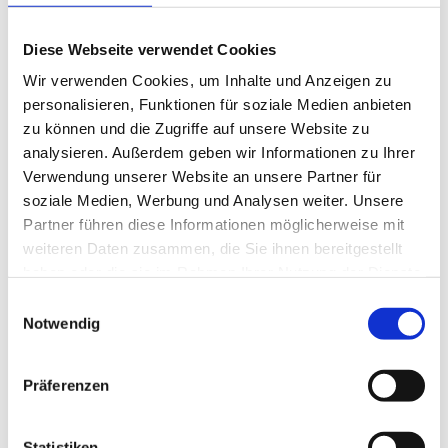
Wie lassen sich brillenbedingte Kopfschmerzen
erkennen?
Diese Webseite verwendet Cookies
Wann sind Kopfschmerzen
Wir verwenden Cookies, um Inhalte und Anzeigen zu
abklärungsbedürftig?
personalisieren, Funktionen für soziale Medien anbieten
Welche Augenerkrankungen gehen mit
zu können und die Zugriffe auf unsere Website zu
Kopfschmerzen einher?
analysieren. Außerdem geben wir Informationen zu Ihrer
Können spezielle Filtergläser Kopfschmerz
Verwendung unserer Website an unsere Partner für
lindern?
soziale Medien, Werbung und Analysen weiter. Unsere
Partner führen diese Informationen möglicherweise mit
weiteren Daten zusammen, die Sie ihnen bereitgestellt
Die Referenten sind
Dr. Carl H. Göbel
, Facharzt für
haben oder die sie im Rahmen Ihrer Nutzung der Dienste
Neurologie an der Schmerzklinik Kiel,
Dr. Markus
gesammelt haben.
Einwilligungsauswahl
Pölzl
, Facharzt für Augenheilkunde und Ärztlicher
Notwendig
Leiter der nordBlick Augenklinik Bellevue in Kiel
sowie
Ivonne Krawczyk
, Diplom-Augenoptikerin und
Dozentin an der Fielmann Akademie.
Präferenzen
Die Veranstaltung ist
kostenfrei
. Sie beginnt um
Statistiken