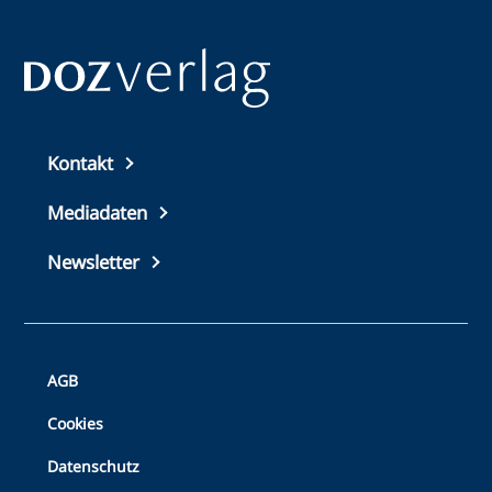
Top
Kontakt
footer
Mediadaten
Newsletter
Bottom
AGB
Footer
Cookies
Datenschutz