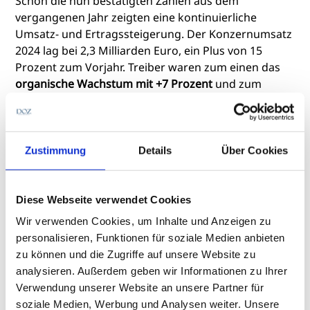
Schon die nun bestätigten Zahlen aus dem
vergangenen Jahr zeigten eine kontinuierliche
Umsatz- und Ertragssteigerung. Der Konzernumsatz
2024 lag bei 2,3 Milliarden Euro, ein Plus von 15
Prozent zum Vorjahr. Treiber waren zum einen das
organische Wachstum mit +7 Prozent
und zum
anderen die Konsolidierung der
US-Akquisitionen
(+8
%). In Sachen Profitabilität erreichte die EBITDA-
Marge 21,7 Prozent auf Gruppenebene (+1,5
Prozentpunkte gegenüber dem Vorjahr) und stieg in
Zustimmung
Details
Über Cookies
Europa auf 22,8 Prozent (+2,1 Prozentpunkte
gegenüber dem Vorjahr). Der Jahresüberschuss
wuchs auf 154 Millionen Euro – eine Steigerung von
Diese Webseite verwendet Cookies
21 Prozent.
Wir verwenden Cookies, um Inhalte und Anzeigen zu
personalisieren, Funktionen für soziale Medien anbieten
zu können und die Zugriffe auf unsere Website zu
Steigerungen, die Fielmann auch für das aktuelle
analysieren. Außerdem geben wir Informationen zu Ihrer
Jahr erwartet: Bei einem
Gesamtumsatz von 2,5
Verwendung unserer Website an unsere Partner für
Milliarden Euro
soll die bereinigte EBITDA-Marge in
soziale Medien, Werbung und Analysen weiter. Unsere
Europa auf 25 Prozent steigen. Für die gesamte