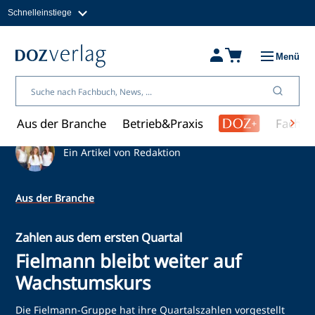
Schnelleinstiege
Direkt
zum
Magazine
Inhalt
Fachbücher & Shop
Menü
Jobs
Kleinanzeigen
Über uns
Aus der Branche
Betrieb&Praxis
Fachwi
Ein Artikel von Redaktion
Aus der Branche
Zahlen aus dem ersten Quartal
Fielmann bleibt weiter auf
Wachstumskurs
Die Fielmann-Gruppe hat ihre Quartalszahlen vorgestellt