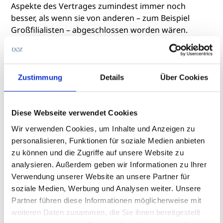
Aspekte des Vertrages zumindest immer noch
besser, als wenn sie von anderen – zum Beispiel
Großfilialisten – abgeschlossen worden wären.
Heimbach verteidigte den Vertrag und hatte zum
Schluss seiner Rede noch zwei ziemlich gute
Argumente parat: Zum einen muss jeder
Betriebsinhaber noch seine eigene Unterschrift
Zustimmung
Details
Über Cookies
leisten, um sich für den Vertrag zu entscheiden –
aber damit auch für die Möglichkeit, überhaupt mit
der AOK bundesweit abrechnen zu können. Und zum
Diese Webseite verwendet Cookies
anderen gibt es ein Sonderkündigungsrecht, wenn
Wir verwenden Cookies, um Inhalte und Anzeigen zu
die mit der AOK ausgehandelte Folgeversorgung
personalisieren, Funktionen für soziale Medien anbieten
durch den Augenoptiker wegen der in Kraft
zu können und die Zugriffe auf unsere Website zu
getretenen Richtlinie des HHVG nichtig ist.
analysieren. Außerdem geben wir Informationen zu Ihrer
Verwendung unserer Website an unsere Partner für
soziale Medien, Werbung und Analysen weiter. Unsere
Zusatzbrille macht Umsatz
Partner führen diese Informationen möglicherweise mit
weiteren Daten zusammen, die Sie ihnen bereitgestellt
Die Themen HHVG und AOK-Vertrag stellten einiges