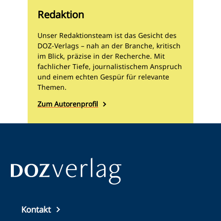
Redaktion
Unser Redaktionsteam ist das Gesicht des
DOZ-Verlags – nah an der Branche, kritisch
im Blick, präzise in der Recherche. Mit
fachlicher Tiefe, journalistischem Anspruch
und einem echten Gespür für relevante
Themen.
Zum Autorenprofil
Top
Kontakt