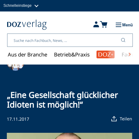
Schnelleinstiege
Direkt
zum
Magazine
Inhalt
Fachbücher & Shop
Menü
Jobs
Kleinanzeigen
Über uns
Aus der Branche
Betrieb&Praxis
Fachwi
Ein Artikel von Redaktion
„Eine Gesellschaft glücklicher
Idioten ist möglich!“
Teilen
17.11.2017