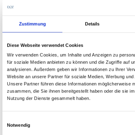
Zustimmung
Details
Diese Webseite verwendet Cookies
Wir verwenden Cookies, um Inhalte und Anzeigen zu persona
für soziale Medien anbieten zu können und die Zugriffe auf 
analysieren. Außerdem geben wir Informationen zu Ihrer Ve
Website an unsere Partner für soziale Medien, Werbung und 
Unsere Partner führen diese Informationen möglicherweise m
zusammen, die Sie ihnen bereitgestellt haben oder die sie i
Nutzung der Dienste gesammelt haben.
Nadja Jerg besuchte die Vorlesungen „
Disease of the eye
“ und „Developing and Aging of
the visual system“ aus dem dritten Studienjahr. Der
Einwilligungsauswahl
Fokus bei „Disease oft he Eye“ liegt auf der
Notwendig
Erkennung und Differentialdiagnose verschiedener