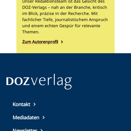
Unser Redaktionsteam ist das Gesicht des
DOZ-Verlags – nah an der Branche, kritisch
im Blick, präzise in der Recherche. Mit
fachlicher Tiefe, journalistischem Anspruch
und einem echten Gespür für relevante
Themen.
Zum Autorenprofil
Top
Kontakt
footer
Mediadaten
Newsletter