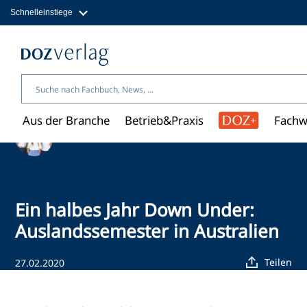
Schnelleinstiege
Direkt
zum
Magazine
Inhalt
Fachbücher & Shop
Jobs
Kleinanzeigen
Über uns
Aus der Branche
Betrieb&Praxis
Fachw
Ein Artikel von Redaktion
Ein halbes Jahr Down Under:
Auslandssemester in Australien
Teilen
27.02.2020