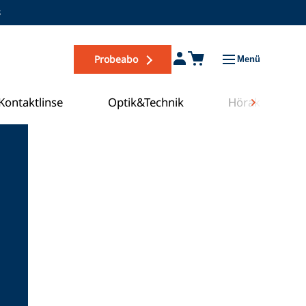
s
Probeabo
Menü
Kontaktlinse
Optik&Technik
Hörakustik
Zum COE Campus