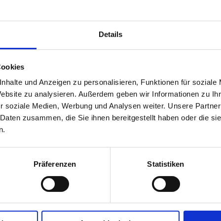
Details
räten in den
© Sebastian Reuter
Cookies
nhalte und Anzeigen zu personalisieren, Funktionen für soziale
Website zu analysieren. Außerdem geben wir Informationen zu I
r soziale Medien, Werbung und Analysen weiter. Unsere Partner
e
Ernst-Abbe-Hochschule in Jena
einen
Online-
 Daten zusammen, die Sie ihnen bereitgestellt haben oder die s
tik/ Optometrie mit Prof. Dr. Stephan Degle und Pr
n.
ngen werden Kompetenzen in den Bereichen
Optometri
nd Technik vermittelt. Für die Vollzeitstudiengänge 
dienplatz erhalten also alle Bewerbenden, die sich m
Präferenzen
Statistiken
ang bewerben. Für den Bachelorstudiengang ist auch 
Augenoptik möglich.
udiengang
"Augenoptik/ Optometrie" mit einer