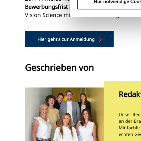
Nur notwendige Cook
Bewerbungsfrist bis 30. September
und der
Vision Science mit einer
Bewerbungsfrist z
Hier geht's zur Anmeldung
Geschrieben von
Redak
Unser Red
an der Bra
Mit fachli
echten Ge