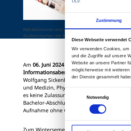
Zustimmung
Refraktionieren und weitere Tätigkeiten werden an Ge
Studienräumen der EAH Jena erlernt.
Diese Webseite verwendet 
Wir verwenden Cookies, um I
und die Zugriffe auf unsere 
Website an unsere Partner fü
Am
06. Juni 2024
um
19 Uhr
veranstaltet di
möglicherweise mit weiteren
Informationsabend
zum Studiengang Augenop
der Dienste gesammelt habe
Wolfgang Sickenberger. In den Studiengä
und Medizin, Physiologie sowie Augenoptik u
Einwilligungsauswahl
es keine Zulassungsbeschränkung. Einen Stu
Notwendig
Bachelor-Abschluss auf den Masterstudieng
Aufnahme ohne Gesellenabschluss in der 
Zum Wintersemester starten der
Bachelorst