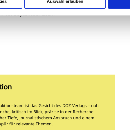
ies
Auswahl erlauben
Masterstudiengang
"Optometrie/ Ophthalmotechnolo
um 15. September 2024
.
tion
aktionsteam ist das Gesicht des DOZ-Verlags – nah
nche, kritisch im Blick, präzise in der Recherche.
cher Tiefe, journalistischem Anspruch und einem
spür für relevante Themen.