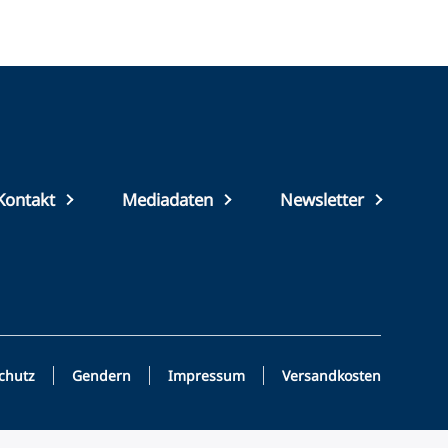
Top
Kontakt
Mediadaten
Newsletter
footer
chutz
Gendern
Impressum
Versandkosten