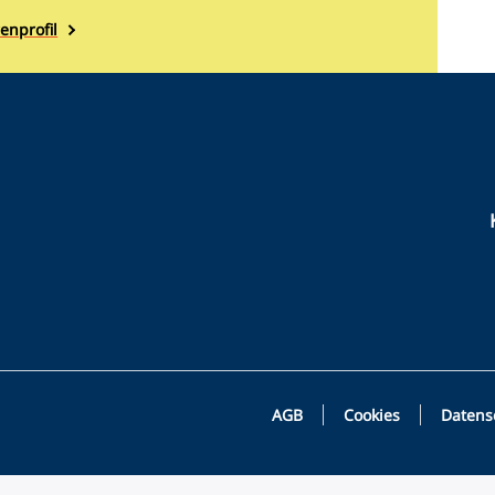
enprofil
Bottom
AGB
Cookies
Datens
Footer