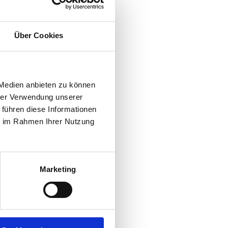
Über Cookies
 Medien anbieten zu können
hrer Verwendung unserer
 führen diese Informationen
ie im Rahmen Ihrer Nutzung
of.
e
gibt
it
Marketing
eine