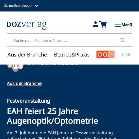
Schnelleinstiege
Direkt
zum
Magazine
Inhalt
Fachbücher & Shop
Menü
Jobs
Kleinanzeigen
Über uns
Aus der Branche
Betrieb&Praxis
Fachwi
Ein Artikel von Redaktion
Aus der Branche
Festveranstaltung
EAH feiert 25 Jahre
Augenoptik/Optometrie
Am 7. Juli hatte die EAH Jena zur Festveranstaltung
anlässlich des 25-jährigen Jubiläums des Fachgebiets