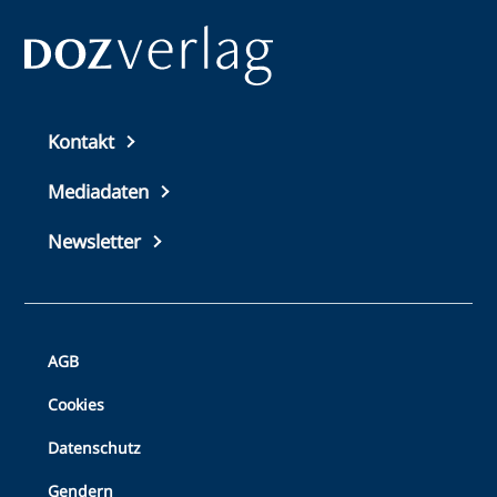
Top
Kontakt
footer
Mediadaten
Newsletter
Bottom
AGB
Footer
Cookies
Datenschutz
Gendern