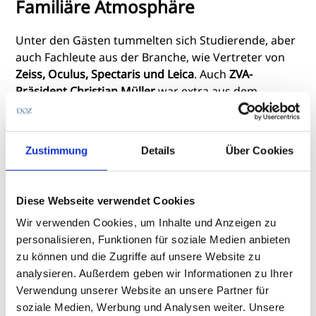
Familiäre Atmosphäre
Unter den Gästen tummelten sich Studierende, aber
auch Fachleute aus der Branche, wie Vertreter von
Zeiss, Oculus, Spectaris und Leica
. Auch
ZVA-
Präsident Christian Müller
war extra aus dem
Rheinland angereist, um dem Fachbereich mit einer
kleinen Rede zu gratulieren. „Die Augenoptik ist ein
sinnstiftender Studiengang für einen sinnhaften
Zustimmung
Details
Über Cookies
Beruf“, sagte Müller. „Wir lösen Probleme schnell und
das macht unseren Beruf so erfüllend.“ Zudem
richtete er den
Appell an alle Studierenden, in die
Diese Webseite verwendet Cookies
Selbständigkeit zu gehen
. Hierzu erzählte er von
Wir verwenden Cookies, um Inhalte und Anzeigen zu
seinem eigenen Weg in die Selbständigkeit, um den
personalisieren, Funktionen für soziale Medien anbieten
jungen Leuten Mut zu machen. Der Anfang sei
zu können und die Zugriffe auf unsere Website zu
schwer gewesen, aber es hätte sich in jedem Fall
analysieren. Außerdem geben wir Informationen zu Ihrer
gelohnt.
Verwendung unserer Website an unsere Partner für
soziale Medien, Werbung und Analysen weiter. Unsere