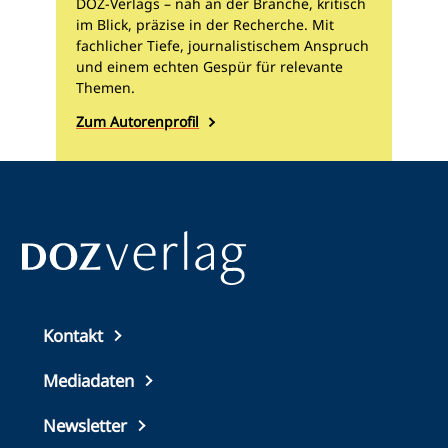
DOZ-Verlags – nah an der Branche, kritisch
im Blick, präzise in der Recherche. Mit
fachlicher Tiefe, journalistischem Anspruch
und einem echten Gespür für relevante
Themen.
Zum Autorenprofil
Top
Kontakt
footer
Mediadaten
Newsletter