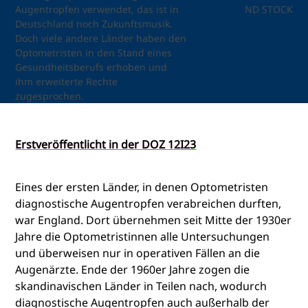
Augentropfen verwendet, das ist in
ND STOCK
Deutschland noch Zukunftsmusik.
Doch viele andere Länder haben den
Optometristen in den Stand eines
Gesundheitsberufs erhoben und
ihm erweiterte Rechte
zugesprochen.
Erstveröffentlicht in der DOZ 12I23
Eines der ersten Länder, in denen Optometristen
diagnostische Augentropfen verabreichen durften,
war England. Dort übernehmen seit Mitte der 1930er
Jahre die Optometristinnen alle Untersuchungen
und überweisen nur in operativen Fällen an die
Augenärzte. Ende der 1960er Jahre zogen die
skandinavischen Länder in Teilen nach, wodurch
diagnostische Augentropfen auch außerhalb der