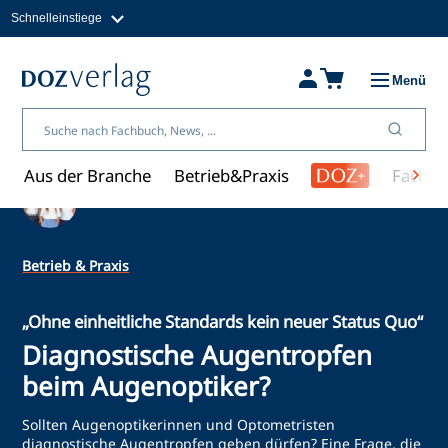
Schnelleinstiege
Direkt
zum
Magazine
Inhalt
Fachbücher & Shop
Menü
Jobs
Kleinanzeigen
Über uns
Aus der Branche
Betrieb&Praxis
Fachwi
Ein Artikel von Redaktion
Betrieb & Praxis
„Ohne einheitliche Standards kein neuer Status Quo“
Diagnostische Augentropfen
beim Augenoptiker?
Sollten Augenoptikerinnen und Optometristen
diagnostische Augentropfen geben dürfen? Eine Frage, die