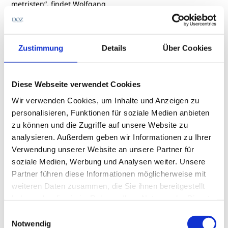
metristen“, findet Wolfgang
Cagnolati.
Geringer Nutzen durch
Zustimmung
Details
Über Cookies
bildgebende Verfahren?
Diese Webseite verwendet Cookies
Der Einsatz diagnostischer Medikamente durch
Wir verwenden Cookies, um Inhalte und Anzeigen zu
Optometristen in Deutschland setze im Bereich der
personalisieren, Funktionen für soziale Medien anbieten
höheren Fachausbildung eine einheitliche
zu können und die Zugriffe auf unsere Website zu
biomedizinische und klinische Ausbildung voraus,
analysieren. Außerdem geben wir Informationen zu Ihrer
findet Cagnolati. „Eine solche Ausbildung ist die
Verwendung unserer Website an unsere Partner für
Grundvoraussetzung für eine mögliche gesetzliche
soziale Medien, Werbung und Analysen weiter. Unsere
Regelung für den Einsatz diagnostischer Pharmaka
Partner führen diese Informationen möglicherweise mit
durch deutsche Optometristen. An der Berliner
weiteren Daten zusammen, die Sie ihnen bereitgestellt
Hochschule für Technik werden die Studierenden
haben oder die sie im Rahmen Ihrer Nutzung der Dienste
zum Beispiel im Studiengang
gesammelt haben.
Augenoptik/Optometrie bereits im Umgang mit
Einwilligungsauswahl
Notwendig
diagnostischen Augentropfen unterrichtet. In vielen