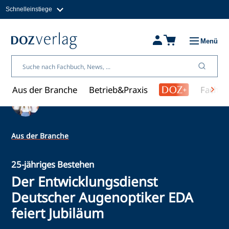
Schnelleinstiege
Direkt
zum
Magazine
Inhalt
Fachbücher & Shop
Menü
Jobs
Kleinanzeigen
Über uns
Aus der Branche
Betrieb&Praxis
Fachwi
Ein Artikel von Redaktion
Aus der Branche
25-jähriges Bestehen
Der Entwicklungsdienst
Deutscher Augenoptiker EDA
feiert Jubiläum