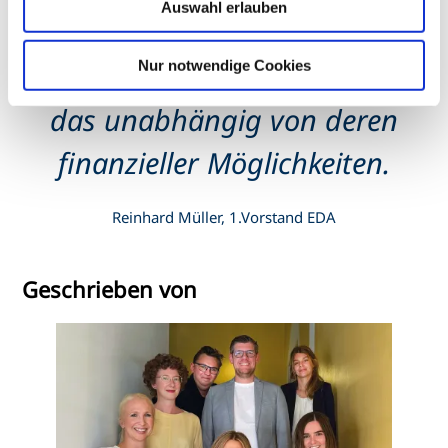
Auswahl erlauben
wofür gutes Sehen die
Grundvoraussetzung ist. Und
Nur notwendige Cookies
das unabhängig von deren
finanzieller Möglichkeiten.
Reinhard Müller, 1.Vorstand EDA
Geschrieben von