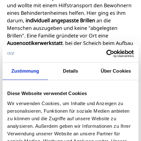
und wollte mit einem Hilfstransport den Bewohnern
eines Behindertenheimes helfen. Hier ging es ihm
darum,
individuell angepasste Brillen
an die
Menschen auszugeben und keine "abgelegten
Brillen". Eine Familie gründete vor Ort eine
Augenoptikerwerkstatt
, bei der Scheich beim Aufbau
half. Auch in Bolivien und Bangladesch setzte er sich
wohltätig ein, bevor er
1998
den Entwicklungsdienst
deutscher Augenoptiker EDA gründete.
Zustimmung
Details
Über Cookies
Seither unterstützte der EDA den
Ausbau der
Vernetzung
von
Hilfsaktionen
sowie den
Aufbau
Diese Webseite verwendet Cookies
weiterer Werkstätten
und bietet seine
Ausbilder-
Wir verwenden Cookies, um Inhalte und Anzeigen zu
Kenntnisse
an. Viele Augenoptikerinnen und
personalisieren, Funktionen für soziale Medien anbieten
Augenoptiker helfen
ehrenamtlich
bei den
zu können und die Zugriffe auf unsere Website zu
organisatorischen Arbeiten, nutzen aber auch ihren
analysieren. Außerdem geben wir Informationen zu Ihrer
Jahresurlaub, um vor Ort den Betroffenen zu helfen.
Verwendung unserer Website an unsere Partner für
soziale Medien, Werbung und Analysen weiter. Unsere