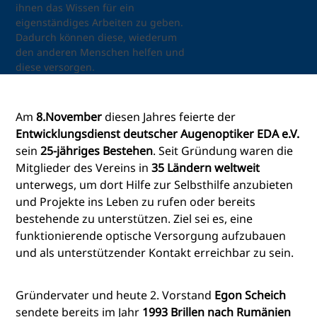
ihnen das Wissen für ein
eigenständiges Arbeiten zu geben.
Dadurch können diese, wiederum
den anderen Menschen helfen und
diese versorgen.
Am
8.November
diesen Jahres feierte der
Entwicklungsdienst deutscher Augenoptiker EDA e.V.
sein
25-jähriges Bestehen
. Seit Gründung waren die
Mitglieder des Vereins in
35 Ländern weltweit
unterwegs, um dort Hilfe zur Selbsthilfe anzubieten
und Projekte ins Leben zu rufen oder bereits
bestehende zu unterstützen. Ziel sei es, eine
funktionierende optische Versorgung aufzubauen
und als unterstützender Kontakt erreichbar zu sein.
Gründervater und heute 2. Vorstand
Egon Scheich
sendete bereits im Jahr
1993 Brillen nach Rumänien