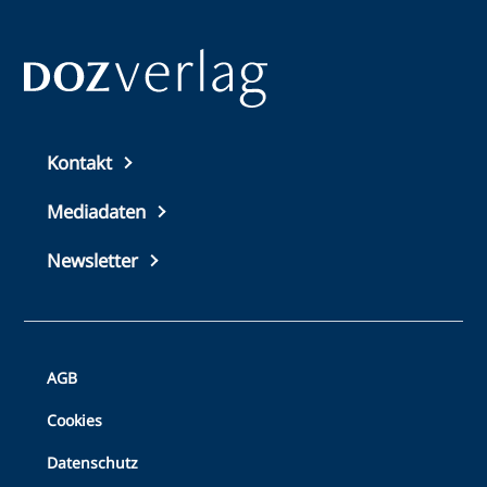
Top
Kontakt
footer
Mediadaten
Newsletter
Bottom
AGB
Footer
Cookies
Datenschutz