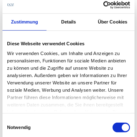
vaccines
" vom 31. März dieses Jahres.
Zustimmung
Details
Über Cookies
Im Rahmen der Erhebung wurden 925.000
Impfungen
ausgewertet (650.000 Erstimpfungen
Diese Webseite verwendet Cookies
und 275.000 Zweitimpfungen). Dabei wurden 10.090
Wir verwenden Cookies, um Inhalte und Anzeigen zu
Fälle mit Nebenwirkungen beschrieben, von denen
personalisieren, Funktionen für soziale Medien anbieten
wiederum 5.305 eingehender ausgewertet wurden.
zu können und die Zugriffe auf unsere Website zu
analysieren. Außerdem geben wir Informationen zu Ihrer
Unter diesen 5.305 Fällen gab es 59 Fälle mit
Verwendung unserer Website an unsere Partner für
Nebenwirkungen am Auge, wobei es sich immer um
soziale Medien, Werbung und Analysen weiter. Unsere
verschwommenes Sehen
handelte. Dies entspreche
Partner führen diese Informationen möglicherweise mit
1,1% aller Nebenwirkungen, hieß es. Demnach sei
weiteren Daten zusammen, die Sie ihnen bereitgestellt
das Auge kaum betroffen.
haben oder die sie im Rahmen Ihrer Nutzung der Dienste
gesammelt haben.
Einwilligungsauswahl
Notwendig
Geschrieben von