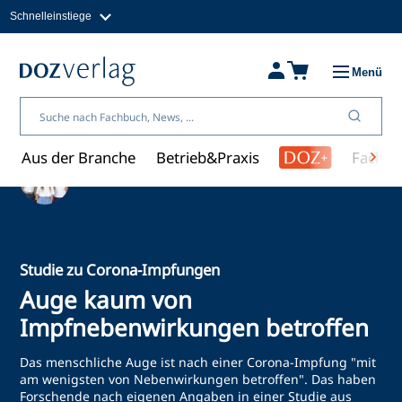
Schnelleinstiege
Direkt
zum
Magazine
Inhalt
Fachbücher & Shop
Menü
Jobs
Kleinanzeigen
Über uns
Aus der Branche
Betrieb&Praxis
Fachwi
Ein Artikel von Redaktion
Studie zu Corona-Impfungen
Auge kaum von
Impfnebenwirkungen betroffen
Das menschliche Auge ist nach einer Corona-Impfung "mit
am wenigsten von Nebenwirkungen betroffen". Das haben
Forschende nach eigenen Angaben in einer Studie aus