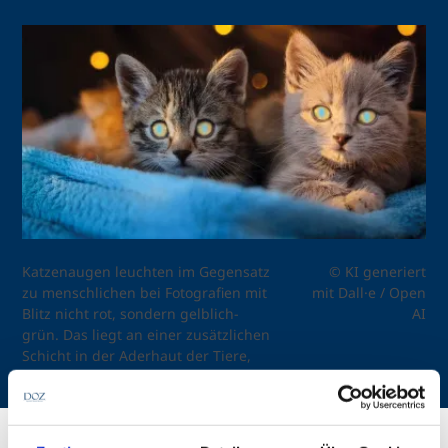
Katzenaugen leuchten im Gegensatz
© KI generiert
zu menschlichen bei Fotografien mit
mit Dall·e / Open
Blitz nicht rot, sondern gelblich-
AI
grün. Das liegt an einer zusätzlichen
Schicht in der Aderhaut der Tiere,
die für das Sehen bei Nacht von
Bedeutung ist.