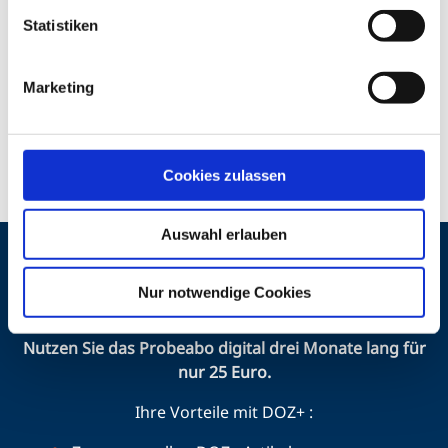
machen. Stattdessen entsteht ein rötlicher Reflex, da
Statistiken
Licht vom stark durchbluteten Augenhintergrund
zurückgeworfen wird. Egal ob Mensch oder Tier, der
Aderhaut kommt eine große Bedeutung im
Marketing
Sehprozess zu. Dieser Fachartikel gibt einen
Überblick über den Aufbau und die Funktion der
menschlichen Aderhaut und mögliche Pathologien.
Cookies zulassen
Auswahl erlauben
Nur notwendige Cookies
Jetzt Digital-Abo testen und weiterlesen!
Nutzen Sie das Probeabo digital drei Monate lang für
nur 25 Euro.
Ihre Vorteile mit DOZ+ :