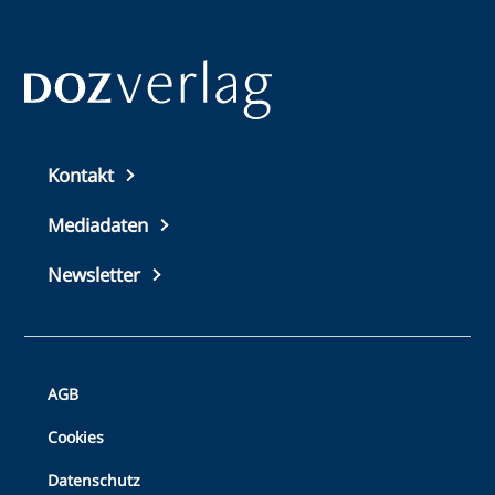
Top
Kontakt
footer
Mediadaten
Newsletter
Bottom
AGB
Footer
Cookies
Datenschutz