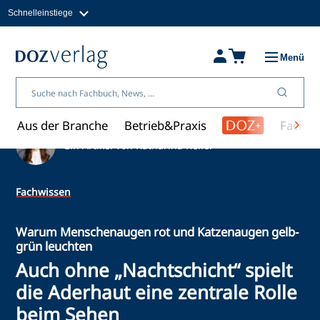
Schnelleinstiege
Direkt
zum
Magazine
Inhalt
Fachbücher & Shop
Menü
Jobs
Kleinanzeigen
Über uns
Aus der Branche
Betrieb&Praxis
Fachwi
Ein Artikel von Katharina Keller
Fachwissen
Warum Menschenaugen rot und Katzenaugen gelb-
grün leuchten
Auch ohne „Nachtschicht“ spielt
die Aderhaut eine zentrale Rolle
beim Sehen