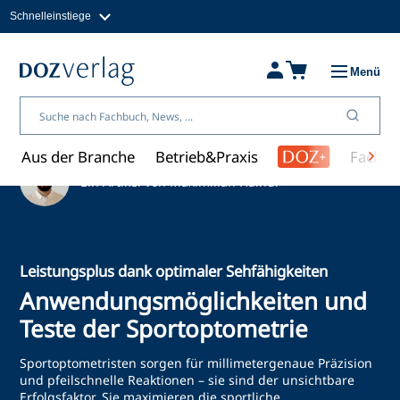
Schnelleinstiege
Direkt
zum
Magazine
Inhalt
Fachbücher & Shop
Menü
Jobs
Kleinanzeigen
Über uns
Aus der Branche
Betrieb&Praxis
Fachwi
Ein Artikel von Maximilian Haindl
Leistungsplus dank optimaler Sehfähigkeiten
Anwendungsmöglichkeiten und
Teste der Sportoptometrie
Sportoptometristen sorgen für millimetergenaue Präzision
und pfeilschnelle Reaktionen – sie sind der unsichtbare
Erfolgsfaktor. Sie maximieren die sportliche