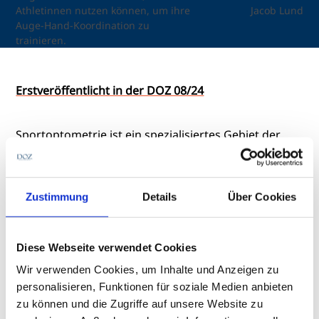
Athletinnen nutzen können, um ihre
Jacob Lund
Auge-Hand-Koordination zu
trainieren.
Erstveröffentlicht in der DOZ 08/24
Sportoptometrie ist ein spezialisiertes Gebiet der
Optometrie, das sich auf die Verbesserung und
Optimierung der visuellen Fähigkeiten von Sportlern
konzentriert. Gerade im Leistungssport machen oft
Zustimmung
Details
Über Cookies
Millisekunden und Millimeter den Unterschied
zwischen Sieg und Niederlage aus. Um das
Maximum an sportlicher Leistung herauszuholen,
Diese Webseite verwendet Cookies
spielt die visuelle Leistungsfähigkeit eine
entscheidende Rolle. Deshalb arbeiten
Wir verwenden Cookies, um Inhalte und Anzeigen zu
Sportoptometristen sehr eng mit Vereinen,
personalisieren, Funktionen für soziale Medien anbieten
Verbänden oder auch direkt mit den Athletinnen und
zu können und die Zugriffe auf unsere Website zu