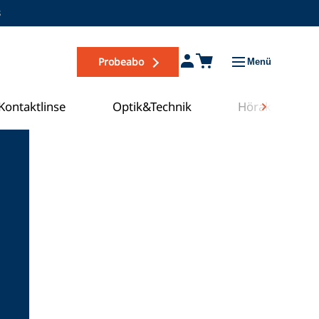
s
Probeabo
Menü
Kontaktlinse
Optik&Technik
Hörakustik
Zum COE Campus