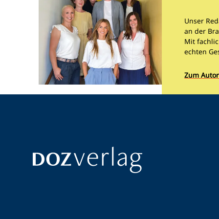
Unser Red
an der Bra
Mit fachli
echten Ge
Zum Autor