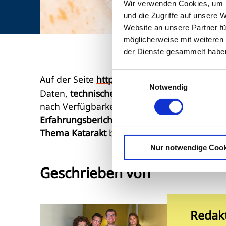
Wir verwenden Cookies, um I
und die Zugriffe auf unsere 
Website an unsere Partner fü
möglicherweise mit weiteren
der Dienste gesammelt habe
Einwilligungsauswahl
Auf der Seite
https://www.myalcon.com/de/
Notwendig
Daten,
t
echnische Produktspezifikationen,
G
nach Verfügbarkeit). Des Weiteren gibt es 
Erfahrungsberichte
von Patienten und Chiru
Thema Katarakt
bietet Alcon Augenspezialist
Nur notwendige Cook
Geschrieben von
Redak