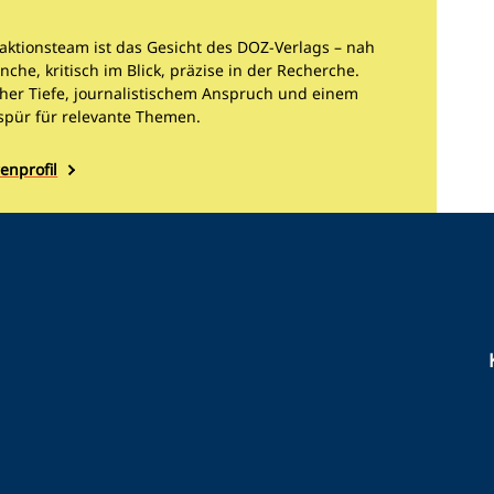
aktionsteam ist das Gesicht des DOZ-Verlags – nah
nche, kritisch im Blick, präzise in der Recherche.
cher Tiefe, journalistischem Anspruch und einem
spür für relevante Themen.
enprofil