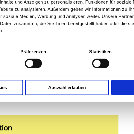
nhalte und Anzeigen zu personalisieren, Funktionen für soziale
Website zu analysieren. Außerdem geben wir Informationen zu I
r soziale Medien, Werbung und Analysen weiter. Unsere Partner
 Daten zusammen, die Sie ihnen bereitgestellt haben oder die s
n.
finden sich Infos für die Ärzteschaft, wie w
ichtige kli
Präferenzen
Statistiken
ebrauchsanweisungen
(IFUs; weitere Aktualisierte fol
Informationen über
Augenerkrankungen
und
rginnen. Insbesondere den Überblick zum
innen und -spezialisten viele hilfreiche Informationen
ies
Auswahl erlauben
tion