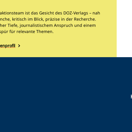
aktionsteam ist das Gesicht des DOZ-Verlags – nah
nche, kritisch im Blick, präzise in der Recherche.
cher Tiefe, journalistischem Anspruch und einem
spür für relevante Themen.
enprofil