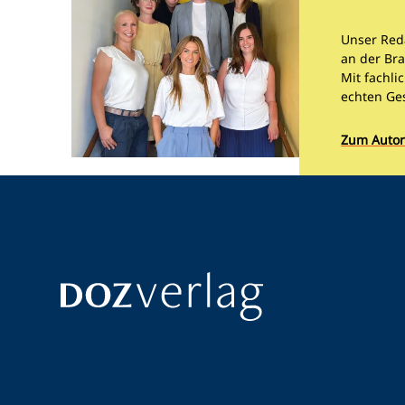
Unser Red
an der Bra
Mit fachli
echten Ge
Zum Autor