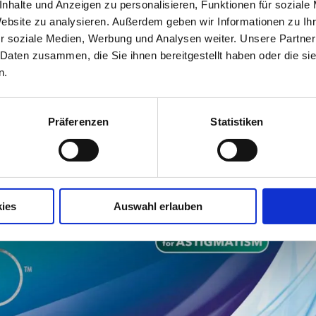
nhalte und Anzeigen zu personalisieren, Funktionen für soziale
Website zu analysieren. Außerdem geben wir Informationen zu I
r soziale Medien, Werbung und Analysen weiter. Unsere Partner
 und -optikern eine Vielzahl von
Marketingmaterialien
 Daten zusammen, die Sie ihnen bereitgestellt haben oder die s
reuung vor allem bei Neuträgern zu stärken. Zudem
n.
gramm
"Precision1 BleibTREU"
ein, das Neuträgerinnen 
unterstützen soll.
Präferenzen
Statistiken
ies
Auswahl erlauben