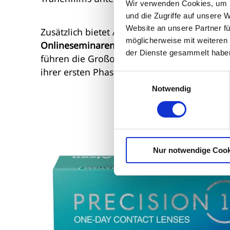
Wir verwenden Cookies, um I
und die Zugriffe auf unsere 
Website an unsere Partner fü
Zusätzlich bietet Alcon Partneroptikerinnen
möglicherweise mit weiteren
Onlineseminaren
an, um das Thema Nachbet
der Dienste gesammelt habe
führen die Großostheimer das E-Mail-Pro
ihrer ersten Phase des Kontaktlinsentragens 
Einwilligungsauswahl
Notwendig
Nur notwendige Cook