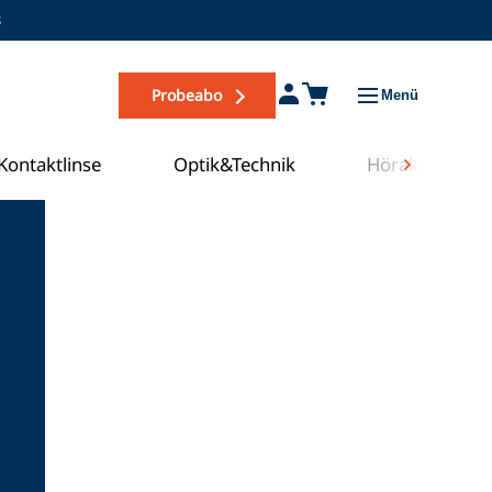
s
Probeabo
Menü
Kontaktlinse
Optik&Technik
Hörakustik
Zum COE Campus