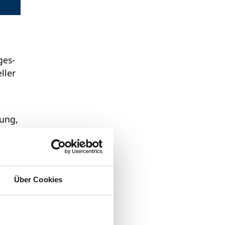
ges-
ller
gung,
,
er
g
Über Cookies
er
bilen