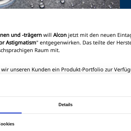
nen und -trägern
will
Alcon
jetzt mit den neuen Einta
for Astigmatism
" entgegenwirken. Das teilte der Herste
schsprachigen Raum mit.
en wir unseren Kunden ein Produkt-Portfolio zur Verfü
rschiedlichen Anforderungen ihrer Kunden zu erfüllen“
ad Alcon Vision Care, DACH
. Bei dieser einzigartigen
ünne, hochleistungsfähige Feuchtigkeitsschicht auf d
0 Prozent aus Wasser besteht und die zur Unterstützun
Details
lms beiträgt", hieß es weiter aus
Großostheim
. Darüb
-Kontaktlinsen
mit der sogenannten
Smartsurface-
en Komfort verbessern und einen optisch präzisen, sta
Cookies