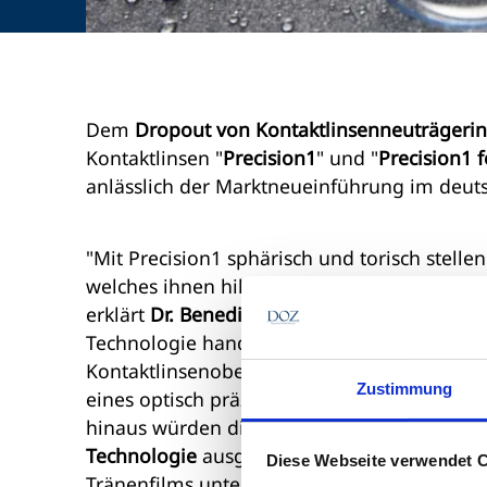
Dem
Dropout von Kontaktlinsenneuträgerin
Kontaktlinsen "
Precision1
" und "
Precision1 
anlässlich der Marktneueinführung im deut
"Mit Precision1 sphärisch und torisch stell
welches ihnen hilft, von Beginn an die unte
erklärt
Dr. Benedikt Hoffmann, Franchise He
Technologie handele es sich um eine "ultrad
Kontaktlinsenoberfläche, die zu mehr als 8
Zustimmung
eines optisch präzisen und stabilen Tränenfi
hinaus würden die
Eintages-Silikonhydrogel
Technologie
ausgestattet sein. Diese soll d
Diese Webseite verwendet 
Tränenfilms unterstützen.