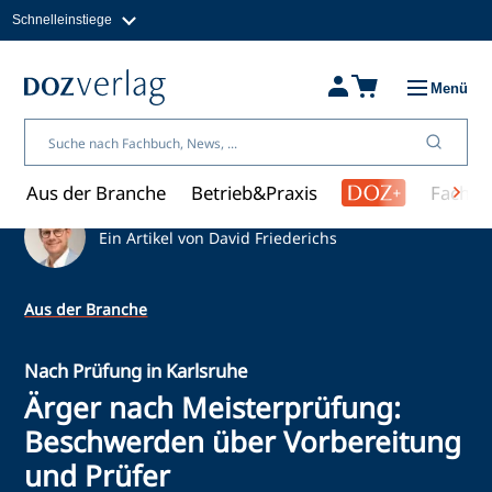
Schnelleinstiege
Direkt
zum
Magazine
Inhalt
Fachbücher & Shop
Menü
Jobs
Kleinanzeigen
Über uns
Aus der Branche
Betrieb&Praxis
Fachwi
Ein Artikel von David Friederichs
Aus der Branche
Nach Prüfung in Karlsruhe
Ärger nach Meisterprüfung:
Beschwerden über Vorbereitung
und Prüfer