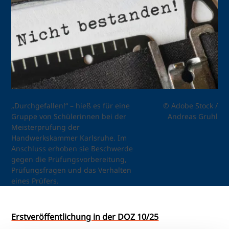
„Durchgefallen!“ – hieß es für eine
© Adobe Stock /
Gruppe von Schülerinnen bei der
Andreas Gruhl
Meisterprüfung der
Handwerkskammer Karlsruhe. Im
Anschluss erhoben sie Beschwerde
gegen die Prüfungsvorbereitung,
Prüfungsfragen und das Verhalten
eines Prüfers.
Erstveröffentlichung in der DOZ 10/25