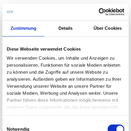
Die Meisterprüfung ist ein Meilenstein im
beruflichen Werdegang. Der erfolgreiche Abschluss
kann entweder den Weg in die Selbstständigkeit
Zustimmung
Details
Über Cookies
ebnen oder zumindest die berufliche Laufbahn
wesentlich beeinflussen. Nach bestandener Prüfung
werden Glückshormone ausgeschüttet, Stress fällt
Diese Webseite verwendet Cookies
ab und es darf gefeiert werden. Reicht es allerdings
Wir verwenden Cookies, um Inhalte und Anzeigen zu
nicht für das Bestehen, macht sich schnell Frust
personalisieren, Funktionen für soziale Medien anbieten
breit. Es beginnt die Suche nach den Ursachen –
zu können und die Zugriffe auf unsere Website zu
manchmal auch nach Verantwortlichen. Für eine
analysieren. Außerdem geben wir Informationen zu Ihrer
Gruppe von Meisterschülerinnen, die – mit einer
Verwendung unserer Website an unsere Partner für
Ausnahme – ihre Meisterprüfung nicht bestanden
soziale Medien, Werbung und Analysen weiter. Unsere
hat, sind die Verantwortlichen vielgestaltig und die
Partner führen diese Informationen möglicherweise mit
Ursachen vielschichtig – dies bringt sie in drei
weiteren Daten zusammen, die Sie ihnen bereitgestellt
Beschwerdeschreiben zum Ausdruck.
haben oder die sie im Rahmen Ihrer Nutzung der Dienste
gesammelt haben.
Konkret richten sich die Beschwerden gegen die
Einwilligungsauswahl
Notwendig
Unterrichts- und Prüfungsvorbereitung am Institut