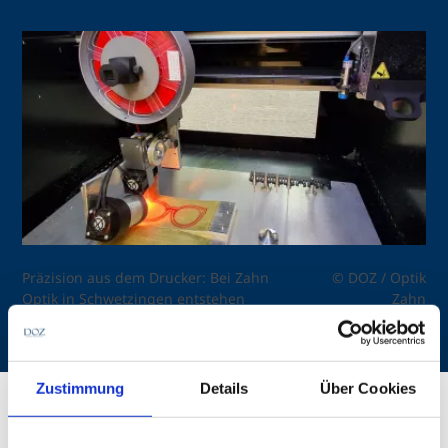
Präzision aus dem Drucker: Bei Zahn
© DOZ / Optik
Optik in Schwetzingen entstehen
Zahn
seit einigen Monaten individuell
gefertigte Brillenfassungen im 3D-
Druckverfahren.
Zustimmung
Details
Über Cookies
Erstveröffentlichung in der DOZ 07/2026