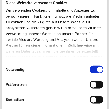
Diese Webseite verwendet Cookies
Wir verwenden Cookies, um Inhalte und Anzeigen zu
Die additive Fertigung galt lange als
personalisieren, Funktionen für soziale Medien anbieten
Zukunftstechnologie für Industrie und
zu können und die Zugriffe auf unsere Website zu
Maschinenbau – inzwischen hält sie zunehmend
analysieren. Außerdem geben wir Informationen zu Ihrer
auch Einzug in die Augenoptik. Mit 3D-Druck lassen
Verwendung unserer Website an unsere Partner für
sich Brillenfassungen direkt im Fachgeschäft
soziale Medien, Werbung und Analysen weiter. Unsere
produzieren, individualisieren und teilweise sogar
Partner führen diese Informationen möglicherweise mit
vor den Augen der Kundinnen und Kunden fertigen.
weiteren Daten zusammen, die Sie ihnen bereitgestellt
Für Augenoptiker eröffnen sich neue Möglichkeiten:
haben oder die sie im Rahmen Ihrer Nutzung der Dienste
kleinere Lager, flexible Produktion und ein sichtbarer
gesammelt haben.
han werklicher Prozess in einer Branche, die
Einwilligungsauswahl
zunehmend digitaler und vergleichbarer wird.
Notwendig
Gleichzeitig zeigt sich schnell: 3D-Druck ist nicht
gleich 3D Druck. Unterschiedliche Verfahren,
Präferenzen
Materialien und Fertigungsansätze bringen jeweils
eigene Chancen, Anforderungen und Grenzen mit
sich. Die DOZ hat sich zwei Verfahren angeschaut
Statistiken
und mit
Pricon-Geschäftsführer Matthias Köste