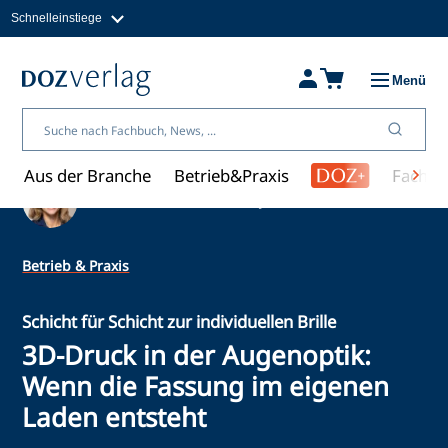
Schnelleinstiege
Direkt
zum
Magazine
Inhalt
Fachbücher & Shop
Menü
Jobs
Kleinanzeigen
Über uns
Aus der Branche
Betrieb&Praxis
Fachwi
Ein Artikel von Katharina Jansen
Betrieb & Praxis
Schicht für Schicht zur individuellen Brille
3D-Druck in der Augenoptik:
Wenn die Fassung im eigenen
Laden entsteht