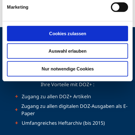
sowie Silas Breuninger, Augenoptikermeister und
Marketing
Mitinhaber von Optik Zahn
, gesprochen.
Cookies zulassen
Auswahl erlauben
Jetzt Digital-Abo testen und weiterlesen!
Nutzen Sie das Probeabo digital drei Monate lang für
Nur notwendige Cookies
nur 25 Euro.
Ihre Vorteile mit DOZ+ :
Zugang zu allen DOZ+ Artikeln
Zugang zu allen digitalen DOZ-Ausgaben als E-
Paper
Umfangreiches Heftarchiv (bis 2015)