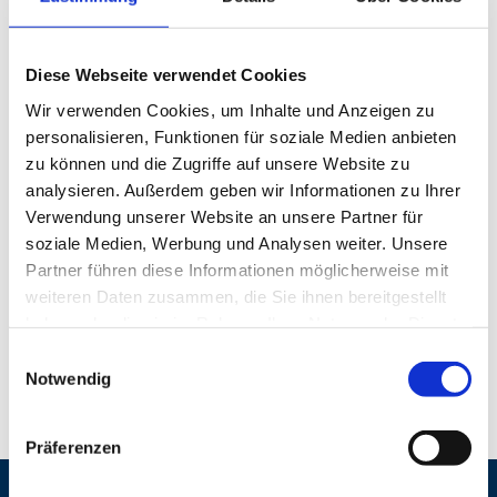
absolvierte sie die Prüfung zur Betriebswirtin nach der
Handwerksordnung und engagiert sich als Beisitzerin im
Meisterprüfungsausschuss für den Bezirk der
Diese Webseite verwendet Cookies
Handwerkskammer zu Köln. Gemeinsam mit Jessica Gruhl
betreibt sie den Online-Informationsblog Kindersicht.
Wir verwenden Cookies, um Inhalte und Anzeigen zu
personalisieren, Funktionen für soziale Medien anbieten
Kontakt
zu können und die Zugriffe auf unsere Website zu
analysieren. Außerdem geben wir Informationen zu Ihrer
maike.vadersen@kindersicht.info
Verwendung unserer Website an unsere Partner für
soziale Medien, Werbung und Analysen weiter. Unsere
www.Kindersicht.info
Partner führen diese Informationen möglicherweise mit
weiteren Daten zusammen, die Sie ihnen bereitgestellt
Zum Linkedin Profil Kindersicht
haben oder die sie im Rahmen Ihrer Nutzung der Dienste
Zum Facebook Profil Kindersicht
gesammelt haben.
Einwilligungsauswahl
Notwendig
Zum Instagram Profil Kindersicht
Präferenzen