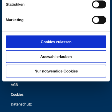
Statistiken
Marketing
Top
Kontakt
footer
Cookies zulassen
Mediadaten
Auswahl erlauben
Newsletter
Nur notwendige Cookies
Bottom
AGB
Footer
Cookies
Datenschutz