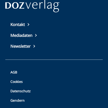
Top
Kontakt
footer
Mediadaten
Newsletter
Bottom
AGB
Footer
Cookies
Datenschutz
Gendern