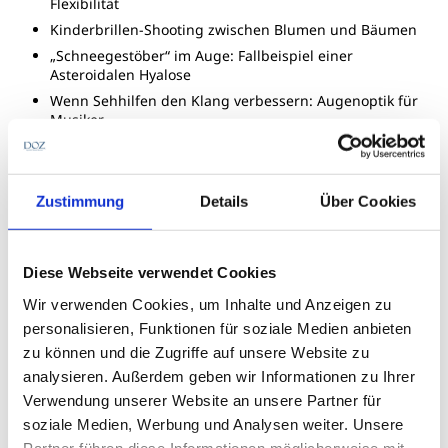
Flexibilität
Kinderbrillen-Shooting zwischen Blumen und Bäumen
„Schneegestöber“ im Auge: Fallbeispiel einer
Asteroidalen Hyalose
Wenn Sehhilfen den Klang verbessern: Augenoptik für
Musiker
Der hörakustische Praxisfall auf dem Weihnachtsmarkt
Leseprobe lesen
Zustimmung
Details
Über Cookies
Diese Webseite verwendet Cookies
Wir verwenden Cookies, um Inhalte und Anzeigen zu
personalisieren, Funktionen für soziale Medien anbieten
Qualitätsjournalismus mit
zu können und die Zugriffe auf unsere Website zu
fachlicher Tiefe
analysieren. Außerdem geben wir Informationen zu Ihrer
Verwendung unserer Website an unsere Partner für
Fachlich fundierte Inhalte
–
soziale Medien, Werbung und Analysen weiter. Unsere
recherchiert, geprüft und nah an der
Partner führen diese Informationen möglicherweise mit