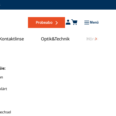
s
Probeabo
Menü
Kontaktlinse
Optik&Technik
Hörakustik
Sie:
on
lärt
m
Zum COE Campus
echsel