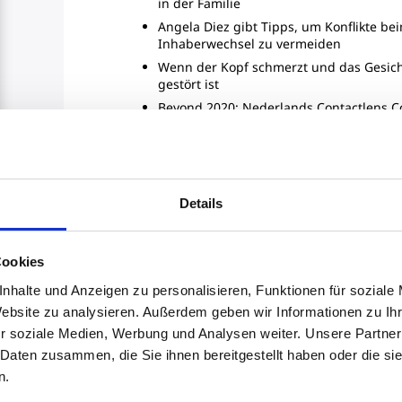
in der Familie
Angela Diez gibt Tipps, um Konflikte be
Inhaberwechsel zu vermeiden
Wenn der Kopf schmerzt und das Gesich
gestört ist
Beyond 2020: Nederlands Contactlens C
Pricon-Geschäftsführer Köste initiiert n
Nachhaltigkeitssiegel
Leseprobe lesen
Details
Cookies
nhalte und Anzeigen zu personalisieren, Funktionen für soziale
Website zu analysieren. Außerdem geben wir Informationen zu I
r soziale Medien, Werbung und Analysen weiter. Unsere Partner
Qualitätsjournalismus mit
 Daten zusammen, die Sie ihnen bereitgestellt haben oder die s
fachlicher Tiefe
n.