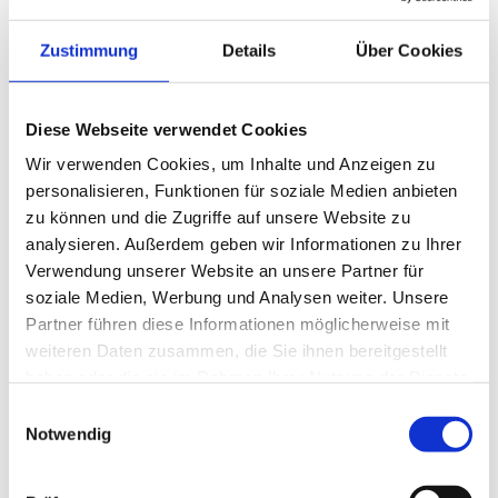
Qualitätsjournalismus mit
Zustimmung
Details
Über Cookies
fachlicher Tiefe
Fachlich fundierte Inhalte
–
Diese Webseite verwendet Cookies
recherchiert, geprüft und nah an der
Wir verwenden Cookies, um Inhalte und Anzeigen zu
Branche
personalisieren, Funktionen für soziale Medien anbieten
zu können und die Zugriffe auf unsere Website zu
analysieren. Außerdem geben wir Informationen zu Ihrer
Sie haben ein Digital-Abo und möchten das E-
Verwendung unserer Website an unsere Partner für
Paper lesen?
soziale Medien, Werbung und Analysen weiter. Unsere
Dann loggen Sie sich bitte ein.
Partner führen diese Informationen möglicherweise mit
weiteren Daten zusammen, die Sie ihnen bereitgestellt
Einloggen
haben oder die sie im Rahmen Ihrer Nutzung der Dienste
gesammelt haben.
Einwilligungsauswahl
Noch kein Digital-Abo mit DOZ+ Zugang?
Notwendig
Testen Sie das Probeabo und die Vorteile von
DOZ+ drei Monate vergünstigt.