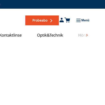
s
Probeabo
Menü
Kontaktlinse
Optik&Technik
Hörakustik
Zum COE Campus