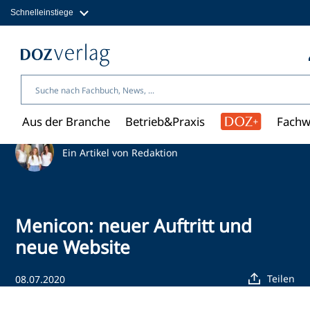
Schnelleinstiege
Direkt
zum
Magazine
Inhalt
Fachbücher & Shop
Jobs
Kleinanzeigen
Über uns
Aus der Branche
Betrieb&Praxis
Fachw
Ein Artikel von Redaktion
Menicon: neuer Auftritt und
neue Website
Teilen
08.07.2020