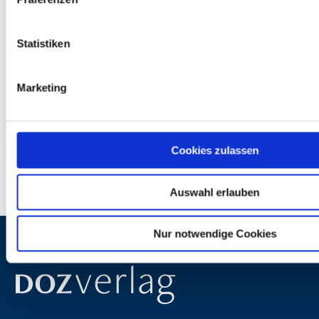
Statistiken
Redaktion
Marketing
Unser Redaktionsteam ist das Gesicht des
DOZ-Verlags – nah an der Branche, kritisch
im Blick, präzise in der Recherche. Mit
fachlicher Tiefe, journalistischem Anspruch
und einem echten Gespür für relevante
Cookies zulassen
Themen.
Zum Autorenprofil
Auswahl erlauben
Nur notwendige Cookies