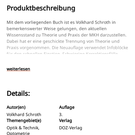
Produktbeschreibung
Mit dem vorliegenden Buch ist es Volkhard Schroth in
bemerkenswerter Weise gelungen, den aktuellen
Wissensstand zu Theorie und Praxis der MKH darzustellen.
Dabei hat er eine geschickte Trennung von Theorie und
Praxis vorgenommen. Die Neuauflage verwendet Infoblöcke
für den schnellen Einstieg. Schwierige Korrektionsfälle
oder hohe Werte werden gesondert behandelt und
praxisgerecht erläutert. Im Sonderteil Kinderoptometrie
weiterlesen
wird die Vorgehensweise bei Schulkindern mit Lese-
Rechtschreibproblemen beschrieben. Der Autor unterstützt
ausdrücklich die praktische Anwendung der MKH – weil er
Details:
aus eigener Erfahrung weiß, dass sie meist zu hilfreichen
Korrektionen führt. Gleichzeitig werden unbeschönigt
Kritikpunkte und offene Fragen angesprochen. Hierfür ist
Autor(en)
Auflage
im Theorieteil erstmals eine evidenzbasierte Bewertung
Volkhard Schroth
3.
der MKH mit zahlreichen Literaturhinweisen zu finden.
Themengebiet(e)
Verlag
Optik & Technik,
DOZ-Verlag
Optometrie