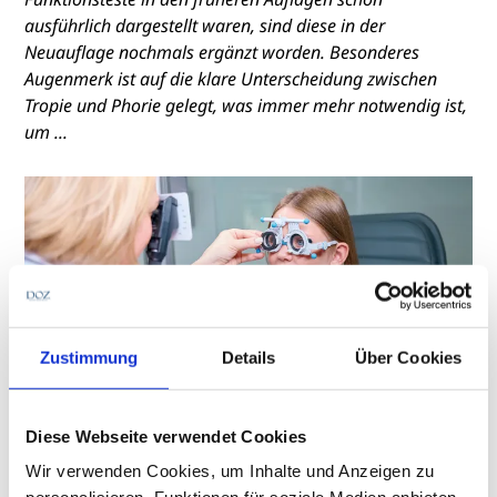
ausführlich dargestellt waren, sind diese in der
Neuauflage nochmals ergänzt worden. Besonderes
Augenmerk ist auf die klare Unterscheidung zwischen
Tropie und Phorie gelegt, was immer mehr notwendig ist,
um ...
Zustimmung
Details
Über Cookies
Diese Webseite verwendet Cookies
Rezensionen von Roger Crelier und Jules van Els
Wir verwenden Cookies, um Inhalte und Anzeigen zu
Rezension zu „Binokulare Korrektion: