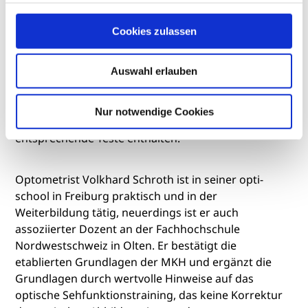
Die Mess- und Korrektionsmethodik nach Haase
Cookies zulassen
(MKH), der viele Jahrzehnte ein sehr schöpferischer
Dozent an der Fachschule für Augenoptik in Berlin
war, ist im deutschen Sprachraum die
Auswahl erlauben
gebräuchlichste und anerkannteste Methode zur
Prüfung und Korrektion des Binokularsehens
Nur notwendige Cookies
geworden. In fast allen Sehprüfgeräten sind
entsprechende Teste enthalten.
Optometrist Volkhard Schroth ist in seiner opti-
school in Freiburg praktisch und in der
Weiterbildung tätig, neuerdings ist er auch
assoziierter Dozent an der Fachhochschule
Nordwestschweiz in Olten. Er bestätigt die
etablierten Grundlagen der MKH und ergänzt die
Grundlagen durch wertvolle Hinweise auf das
optische Sehfunktionstraining, das keine Korrektur