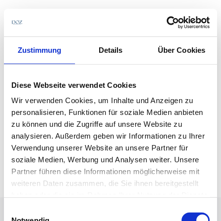
Direkt
zum
Inhalt
Zustimmung
Details
Über Cookies
Diese Webseite verwendet Cookies
          30. Juni 2017 • Jahrgang 72          D 3509 • ISSN 0344-7103
Wir verwenden Cookies, um Inhalte und Anzeigen zu
personalisieren, Funktionen für soziale Medien anbieten
zu können und die Zugriffe auf unsere Website zu
analysieren. Außerdem geben wir Informationen zu Ihrer
Verwendung unserer Website an unsere Partner für
www.doz-verlag.de
www.kind.com
soziale Medien, Werbung und Analysen weiter. Unsere
Partner führen diese Informationen möglicherweise mit
1/10
weiteren Daten zusammen, die Sie ihnen bereitgestellt
haben oder die sie im Rahmen Ihrer Nutzung der Dienste
gesammelt haben.
Einwilligungsauswahl
Notwendig